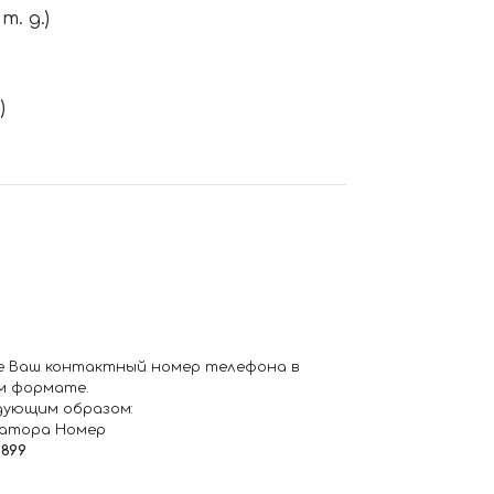
. д.)
)
е Ваш контактный номер телефона в
м формате.
дующим образом:
ратора Номер
6899