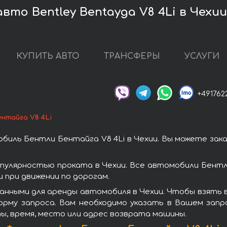
вто Bentley Bentayga V8 4Li в Чехи
КУПИТЬ АВТО
ТРАНСФЕРЫ
УСЛУГИ
+491762
нтайга V8 4Li
иль Бентли Бентайга V8 4Li в Чехии. Вы можете зак
пулярностью проката в Чехии. Все автомобили Бент
при движении по дорогам.
анными для аренды автомобиля в Чехии. Чтобы взять в
орму запроса. Вам необходимо указать в Вашем запро
ы, время, место или адрес возврата машины.