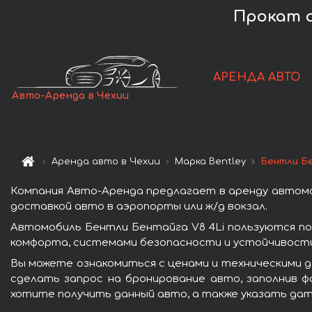
Прокат а
АРЕНДА АВТО
Авто-Аренда в Чехии
Аренда авто в Чехии
Марка Bentley
Бентли Бе
Компания Авто-Аренда предлагает в аренду автомоб
доставкой авто в аэропорты или ж/д вокзал.
Автомобиль Бентли Бентайга V8 4Li пользуются по
комфорта, системами безопасности и устойчивости 
Вы можете ознакомиться с ценами и техническими д
сделать запрос на бронирование авто, заполнив ф
хотите получить данный авто, а также указать дат