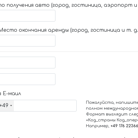
о получения авто (город, гостиница, аэропорт и т
Место окончания аренды (город, гостиница и т. д.
 Е-маил
Пожалуйста, напишит
+49
полном международно
Формат выглядит сле
+Код_страны Код_опе
Например,
+49 176 2236