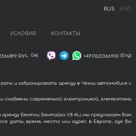
и
RUS
ENG
УСЛОВИЯ
КОНТАКТЫ
(рус,
De)
(Eng)
2366899
+4917622366900
азать и забронировать аренду в Чехии автомобиля с
ли снабжены современной электроникой, элементами
 аренду Бентли Бентайга V8 4Li, мы предлагаем Вам
се даты, время, место или адрес в Европе, где Вы