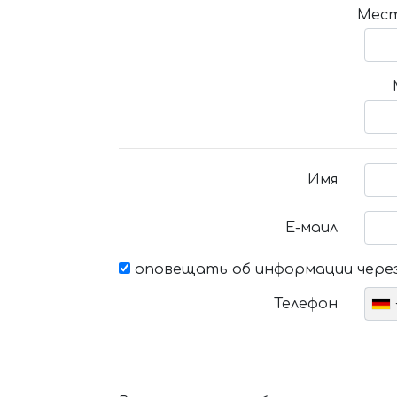
Мест
Имя
Е-маил
оповещать об информации через
Телефон