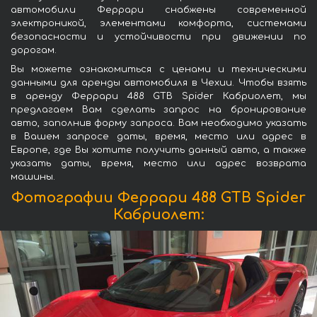
автомобили Феррари снабжены современной
электроникой, элементами комфорта, системами
безопасности и устойчивости при движении по
дорогам.
Вы можете ознакомиться с ценами и техническими
данными для аренды автомобиля в Чехии. Чтобы взять
в аренду Феррари 488 GTB Spider Кабриолет, мы
предлагаем Вам сделать запрос на бронирование
авто, заполнив форму запроса. Вам необходимо указать
в Вашем запросе даты, время, место или адрес в
Европе, где Вы хотите получить данный авто, а также
указать даты, время, место или адрес возврата
машины.
Фотографии Феррари 488 GTB Spider
Кабриолет: