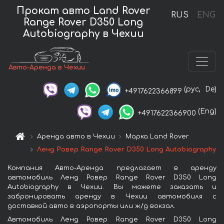
Прокат авто Land Rover
RUS
ENG
Range Rover D350 Long
Autobiography в Чехии
Авто-Аренда в Чехии
(рус,
De)
+4917622366899
(Eng)
+4917622366900
Аренда авто в Чехии
Марка Land Rover
Ленд Ровер Range Rover D350 Long Autobiography
Компания Авто-Аренда предлагает в аренду
автомобиль Ленд Ровер Range Rover D350 Long
Autobiography в Чехии. Вы можете заказать и
забронировать аренду в Чехии автомобиля с
доставкой авто в аэропорты или ж/д вокзал.
Автомобиль Ленд Ровер Range Rover D350 Long