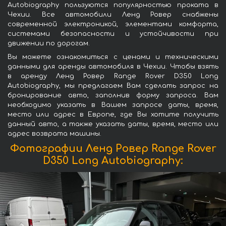
Autobiography пользуются популярностью проката в
Чехии. Все автомобили Ленд Ровер снабжены
современной электроникой, элементами комфорта,
системами безопасности и устойчивости при
движении по дорогам.
Вы можете ознакомиться с ценами и техническими
данными для аренды автомобиля в Чехии. Чтобы взять
в аренду Ленд Ровер Range Rover D350 Long
Autobiography, мы предлагаем Вам сделать запрос на
бронирование авто, заполнив форму запроса. Вам
необходимо указать в Вашем запросе даты, время,
место или адрес в Европе, где Вы хотите получить
данный авто, а также указать даты, время, место или
адрес возврата машины.
Фотографии Ленд Ровер Range Rover
D350 Long Autobiography: