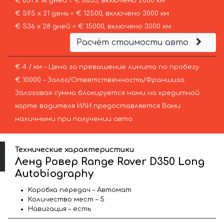
€ 631 х 14 дней = € 8833, включено 2000 км
€ 595 х 21 день = € 12500, включено 3000 км
€ 536 х 28 дней = € 15000, включено 3000 км
Расчёт стоимости авто
€ 4 / км – Цена за превышение лимита по пробегу
€ 10000 – Залог/Ответственность/Франшиза.
Залоговая сумма блокируется нами на кредитной
карте водителя ИЛИ предоставляется Вами
наличными при получении авто.
Технические характеристики
Ленд Ровер Range Rover D350 Long
Autobiography
Коробка передач – Автомат
Количество мест – 5
Навигация – есть