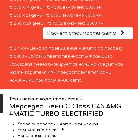
€ 300 х 14 дней = € 4200, включено 2000 км
€ 286 х 21 день = € 6000, включено 3000 км
€ 250 х 28 дней = € 7000, включено 3500 км
Расчёт стоимости авто
€ 2 / км – Цена за превышение лимита по пробегу
€ 5000 – Залог/Ответственность/Франшиза.
Залоговая сумма блокируется нами на кредитной
карте водителя ИЛИ предоставляется Вами
наличными при получении авто.
Технические характеристики
Мерседес-Бенц C-Class C43 AMG
4MATIC TURBO ELECTRIFIED
Коробка передач – Автоматическая
Количество мест – 5
Навигация – есть