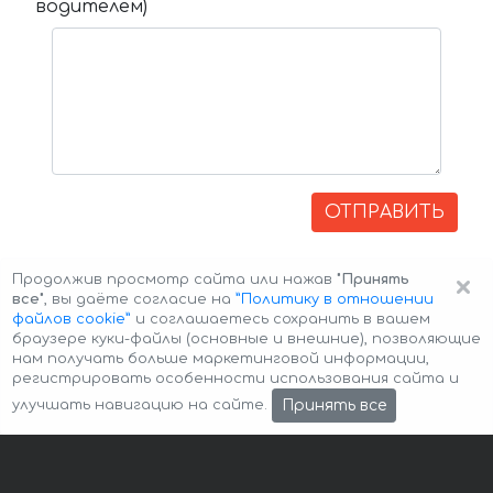
водителем)
ОТПРАВИТЬ
×
Продолжив просмотр сайта или нажав
"Принять
все"
, вы даёте согласие на
”Политику в отношении
файлов cookie”
и соглашаетесь сохранить в вашем
браузере куки-файлы (основные и внешние), позволяющие
нам получать больше маркетинговой информации,
регистрировать особенности использования сайта и
Авторские права © 2026 Авто-Аренда
Cookie Policy
Принять все
улучшать навигацию на сайте.
Политика конфиденциальности