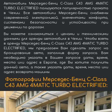
Автомобиль Мерседес-Бенц C-Class C43 AMG 4MATIC
TURBO ELECTRIFIED пользуются популярностью проката
в Чехии. Все автомобили Мерседес-Бенц снабжены
современной электроникой, элементами комфорта,
системами безопасности и устойчивости при
движении по дорогам.
Вы можете ознакомиться с ценами и техническими
данными для аренды автомобиля в Чехии. Чтобы взять
в аренду Мерседес-Бенц C-Class C43 AMG 4MATIC TURBO
ELECTRIFIED, мы предлагаем Вам сделать запрос на
бронирование авто, заполнив форму запроса. Вам
необходимо указать в Вашем запросе даты, время,
место или адрес в Европе, где Вы хотите получить
данный авто, а также указать даты, время, место или
адрес возврата машины.
Фотографии Мерседес-Бенц C-Class
C43 AMG 4MATIC TURBO ELECTRIFIED: