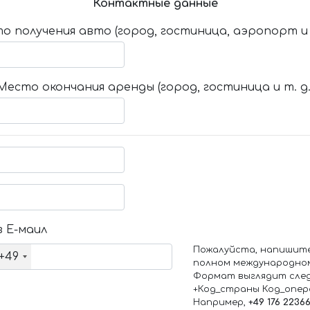
Контактные данные
о получения авто (город, гостиница, аэропорт и т
Место окончания аренды (город, гостиница и т. д.
 Е-маил
Пожалуйста, напишит
+49
полном международно
Формат выглядит сле
+Код_страны Код_опе
Например,
+49 176 2236