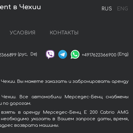
ent в Чехии
RUS
ENG
УСЛОВИЯ
КОНТАКТЫ
(рус,
De)
(Eng)
2366899
+4917622366900
 Чехии. Вы можете заказать и забронировать аренду
 Чехии. Все автомобили Мерседес-Бенц снабжены
 по дорогам.
 взять в аренду Мерседес-Бенц E 200 Cabrio AMG
 необходимо указать в Вашем запросе даты, время,
 адрес возврата машины.