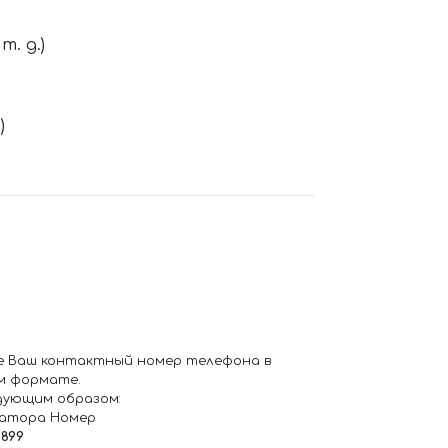
. д.)
)
е Ваш контактный номер телефона в
м формате.
дующим образом:
ратора Номер
6899