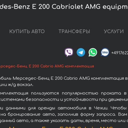
es-Benz E 200 Cabriolet AMG equipm
КУПИТЬ АВТО
ТРАНСФЕРЫ
УСЛУГИ
+491762
рседес-Бенц E 200 Cabrio AMG комплектация
иль Мерседес-Бенц E 200 Cabrio AMG комплектация в
ли ж/д вокзал.
мплектация пользуются популярностью проката в
системами безопасности и устойчивости при движении
и данными для аренды автомобиля в Чехии. Чтобы
на бронирование авто, заполнив форму запроса. Вам
данный авто, а также указать даты, время, место или