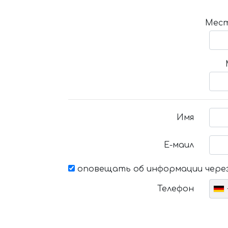
Мест
Имя
Е-маил
оповещать об информации через
Телефон