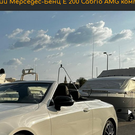
и Мерседес-Бенц E 200 Cabrio AMG ком