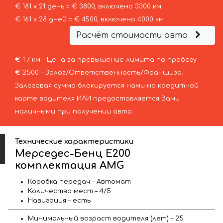
€ 181 х 21 день = € 3800, включено 3300 км
€ 161 х 28 дней = € 4500, включено 4000 км
Расчёт стоимости авто
€ 1 / км – Цена за превышение лимита по пробегу
€ 2500 – Залог/Ответственность/Франшиза.
Залоговая сумма блокируется нами на кредитной
карте водителя ИЛИ предоставляется Вами
наличными при получении авто.
Технические характеристики
Мерседес-Бенц Е200
комплектация AMG
Коробка передач – Автомат
Количество мест – 4/5
Навигация – есть
Минимальный возраст водителя (лет) – 25