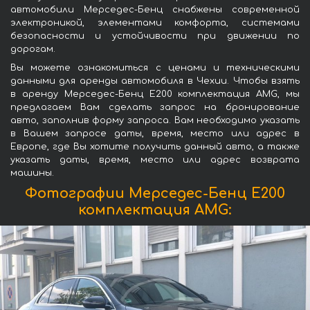
автомобили Мерседес-Бенц снабжены современной
электроникой, элементами комфорта, системами
безопасности и устойчивости при движении по
дорогам.
Вы можете ознакомиться с ценами и техническими
данными для аренды автомобиля в Чехии. Чтобы взять
в аренду Мерседес-Бенц Е200 комплектация AMG, мы
предлагаем Вам сделать запрос на бронирование
авто, заполнив форму запроса. Вам необходимо указать
в Вашем запросе даты, время, место или адрес в
Европе, где Вы хотите получить данный авто, а также
указать даты, время, место или адрес возврата
машины.
Фотографии Мерседес-Бенц Е200
комплектация AMG: