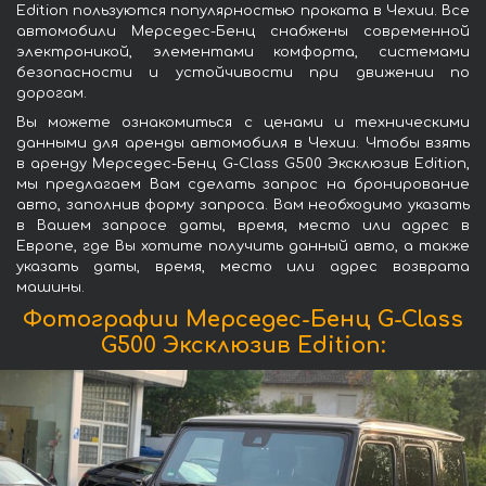
Edition пользуются популярностью проката в Чехии. Все
автомобили Мерседес-Бенц снабжены современной
электроникой, элементами комфорта, системами
безопасности и устойчивости при движении по
дорогам.
Вы можете ознакомиться с ценами и техническими
данными для аренды автомобиля в Чехии. Чтобы взять
в аренду Мерседес-Бенц G-Class G500 Эксклюзив Edition,
мы предлагаем Вам сделать запрос на бронирование
авто, заполнив форму запроса. Вам необходимо указать
в Вашем запросе даты, время, место или адрес в
Европе, где Вы хотите получить данный авто, а также
указать даты, время, место или адрес возврата
машины.
Фотографии Мерседес-Бенц G-Class
G500 Эксклюзив Edition: