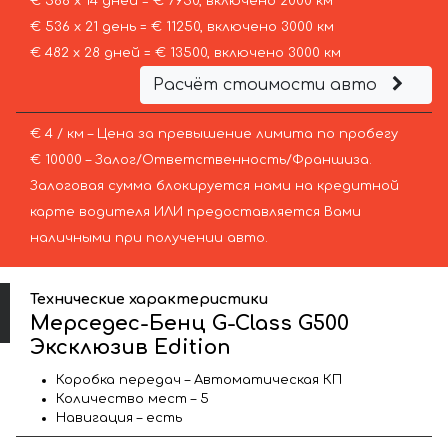
€ 568 х 14 дней = € 7950, включено 2000 км
€ 536 х 21 день = € 11250, включено 3000 км
€ 482 х 28 дней = € 13500, включено 3000 км
Расчёт стоимости авто
€ 4 / км – Цена за превышение лимита по пробегу
€ 10000 – Залог/Ответственность/Франшиза.
Залоговая сумма блокируется нами на кредитной
карте водителя ИЛИ предоставляется Вами
наличными при получении авто.
Технические характеристики
Мерседес-Бенц G-Class G500
Эксклюзив Edition
Коробка передач – Автоматическая КП
Количество мест – 5
Навигация – есть