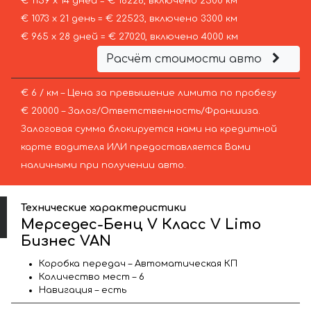
€ 1159 х 14 дней = € 16226, включено 2500 км
€ 1073 х 21 день = € 22523, включено 3300 км
€ 965 х 28 дней = € 27020, включено 4000 км
Расчёт стоимости авто
€ 6 / км – Цена за превышение лимита по пробегу
€ 20000 – Залог/Ответственность/Франшиза.
Залоговая сумма блокируется нами на кредитной
карте водителя ИЛИ предоставляется Вами
наличными при получении авто.
Технические характеристики
Мерседес-Бенц V Класс V Limo
Бизнес VAN
Коробка передач – Автоматическая КП
Количество мест – 6
Навигация – есть