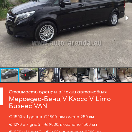
Стоимость аренды в Чехии автомобиля
Мерседес-Бенц
V Класс V Limo
Бизнес VAN
€ 1500 х 1 день = € 1500, включено 250 км
€ 1290 х 7 дней = € 9030, включено 1500 км