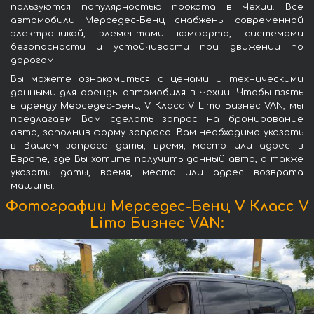
пользуются популярностью проката в Чехии. Все
автомобили Мерседес-Бенц снабжены современной
электроникой, элементами комфорта, системами
безопасности и устойчивости при движении по
дорогам.
Вы можете ознакомиться с ценами и техническими
данными для аренды автомобиля в Чехии. Чтобы взять
в аренду Мерседес-Бенц V Класс V Limo Бизнес VAN, мы
предлагаем Вам сделать запрос на бронирование
авто, заполнив форму запроса. Вам необходимо указать
в Вашем запросе даты, время, место или адрес в
Европе, где Вы хотите получить данный авто, а также
указать даты, время, место или адрес возврата
машины.
Фотографии Мерседес-Бенц V Класс V
Limo Бизнес VAN: