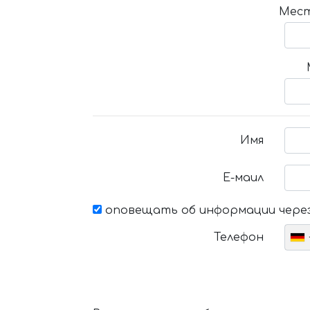
Мест
Имя
Е-маил
оповещать об информации через
Телефон