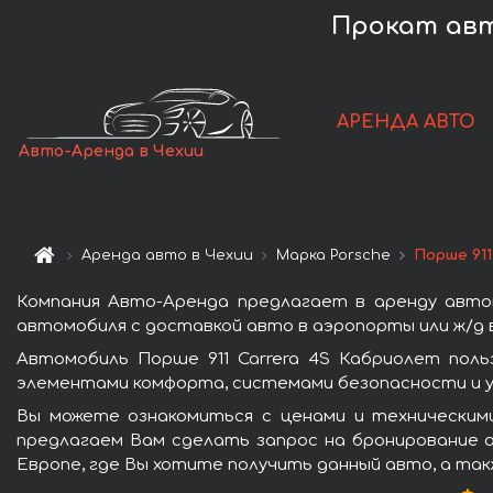
Прокат авто
АРЕНДА АВТО
Авто-Аренда в Чехии
Аренда авто в Чехии
Марка Porsche
Порше 911
Компания Авто-Аренда предлагает в аренду автом
автомобиля с доставкой авто в аэропорты или ж/д в
Автомобиль Порше 911 Carrera 4S Кабриолет пол
элементами комфорта, системами безопасности и у
Вы можете ознакомиться с ценами и техническими
предлагаем Вам сделать запрос на бронирование а
Европе, где Вы хотите получить данный авто, а так