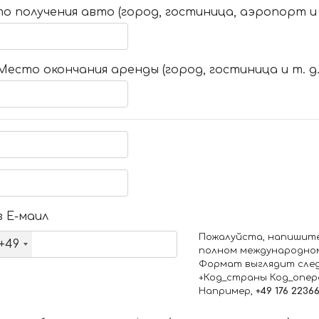
о получения авто (город, гостиница, аэропорт и т
Место окончания аренды (город, гостиница и т. д.
 Е-маил
Пожалуйста, напишит
+49
полном международно
Формат выглядит сле
+Код_страны Код_опе
Например,
+49 176 2236