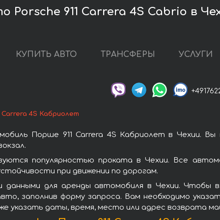
 Porsche 911 Carrera 4S Cabrio в Че
КУПИТЬ АВТО
ТРАНСФЕРЫ
УСЛУГИ
+491762
 Carrera 4S Кабриолет
обиль Порше 911 Carrera 4S Кабриолет в Чехии. Вы
окзал.
ьзуются популярностью проката в Чехии. Все автом
стойчивости при движении по дорогам.
 данными для аренды автомобиля в Чехии. Чтобы вз
вто, заполнив форму запроса. Вам необходимо указат
же указать даты, время, место или адрес возврата ма