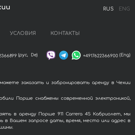
хии
RUS
ENG
УСЛОВИЯ
КОНТАКТЫ
(рус,
De)
(Eng)
2366899
+4917622366900
 можете заказать и забронировать аренду в Чехии
обили Порше снабжены современной электроникой,
ять в аренду Порше 911 Carrera 4S Кабриолет, мы
ь в Вашем запросе даты, время, место или адрес в
шины.