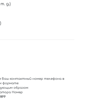
. д.)
)
е Ваш контактный номер телефона в
м формате.
дующим образом:
ратора Номер
6899