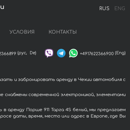
ии
RUS
ENG
УСЛОВИЯ
КОНТАКТЫ
(рус,
De)
(Eng)
2366899
+4917622366900
азать и забронировать аренду в Чехии автомобиля с
ше снабжены современной электроникой, элементами
 в аренду Порше 911 Тарга 4S белый, мы предлагаем
росе даты, время, место или адрес в Европе, где Вы