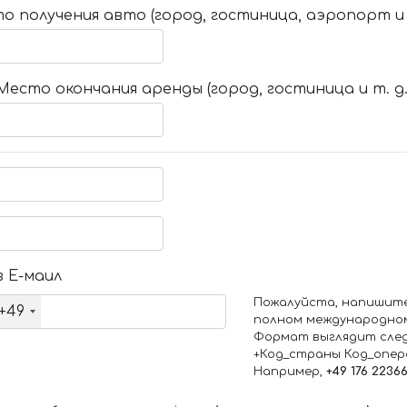
о получения авто (город, гостиница, аэропорт и т
Место окончания аренды (город, гостиница и т. д.
 Е-маил
Пожалуйста, напишит
+49
полном международно
Формат выглядит сле
+Код_страны Код_опе
Например,
+49 176 2236