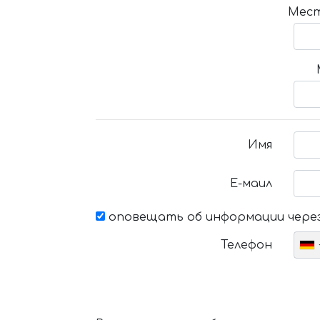
Мест
Имя
Е-маил
оповещать об информации через
Телефон