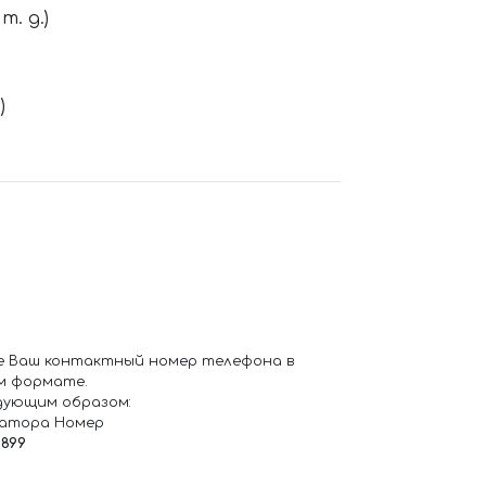
. д.)
)
е Ваш контактный номер телефона в
м формате.
дующим образом:
ратора Номер
6899