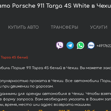
то Porsche 911 Targa 4S White в Чех
КУПИТЬ АВТО
ТРАНСФЕРЫ
УСЛУГИ
+491762
 Тарга 4S белый
иль Порше 911 Тарга 4S белый в Чехии. Вы можете зак
популярностью проката в Чехии. Все автомобили Пор
при движении по дорогам.
анными для аренды автомобиля в Чехии. Чтобы взять
 форму запроса. Вам необходимо указать в Вашем зап
ы, время, место или адрес возврата машины.