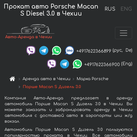
Прокат авто Porsche Macan
RUS
ENG
S Diesel 3.0 в Чехии
Авто-Аренда в Чехии
(рус,
De)
+4917622366899
(Eng)
+4917622366900
Аренда авто в Чехии
Марка Porsche
Порше Macan S Дизель 3.0
Компания Авто-Аренда предлагает в аренду
автомобиль Порше Macan S Дизель 3.0 в Чехии. Вы
можете заказать и забронировать аренду в Чехии
автомобиля с доставкой авто в аэропорты или ж/д
вокзал.
Автомобиль Порше Macan S Дизель 3.0 пользуются
популярностью проката в Чехии. Все автомобили