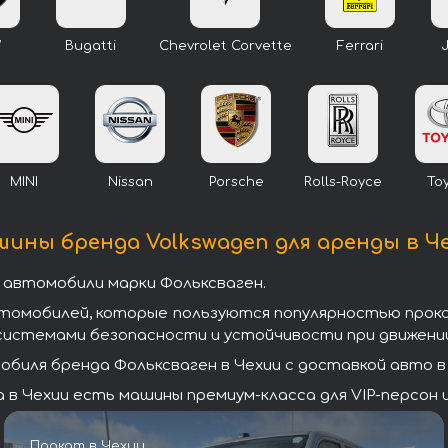
W
Bugatti
Chevrolet Corvette
Ferrari
MINI
Nissan
Porsche
Rolls-Royce
To
ины бренда Volkswagen для аренды в Ч
 автомобили марки Фольксваген.
втомобилей, которые пользуются популярностью прок
системами безопасности и устойчивости при движении
биля бренда Фольксваген в Чехии с доставкой авто в 
в Чехии есть машины премиум-класса для VIP-персон и
Прокат в Чехии