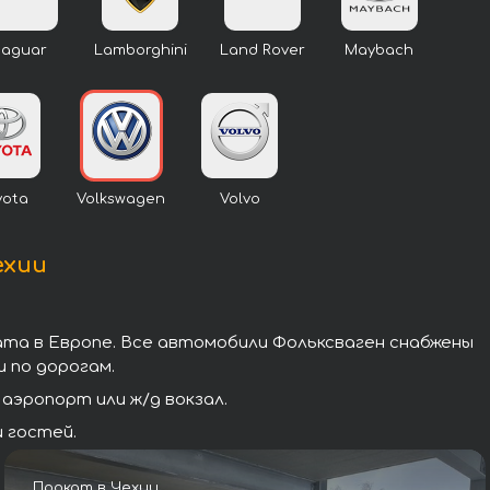
Jaguar
Lamborghini
Land Rover
Maybach
yota
Volkswagen
Volvo
ехии
ата в Европе. Все автомобили Фольксваген снабжены
 по дорогам.
аэропорт или ж/д вокзал.
 гостей.
Прокат в Чехии