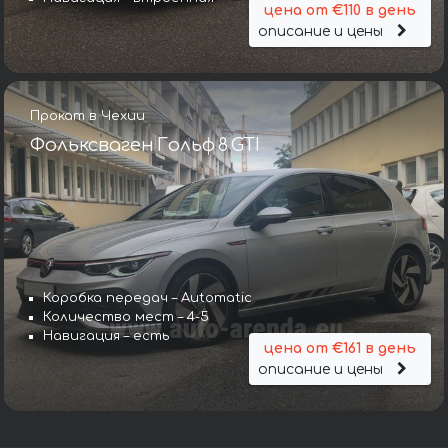
цена от €110 в день
описание и цены
Прокат в Чехии
Фольксваген Гольф 8 GTI
Коробка передач – Automatic
Количество мест – 4-5
Навигация – есть
цена от €161 в день
описание и цены