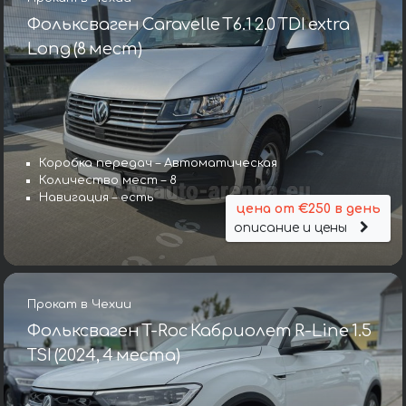
Фольксваген Caravelle T6.1 2.0 TDI extra
Long (8 мест)
Коробка передач – Автоматическая
Количество мест – 8
Навигация – есть
цена от €250 в день
описание и цены
Прокат в Чехии
Фольксваген T-Roc Кабриолет R-Line 1.5
TSI (2024, 4 места)