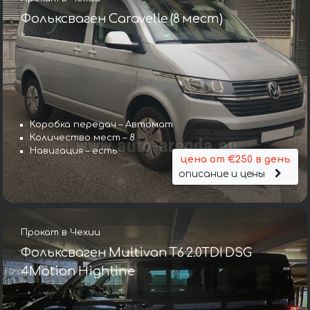
Фольксваген Caravelle (8 мест)
Коробка передач – Автомат
Количество мест – 8
Навигация – есть
цена от €250 в день
описание и цены
Прокат в Чехии
Фольксваген Multivan T6 2.0TDI DSG
4Motion Highline