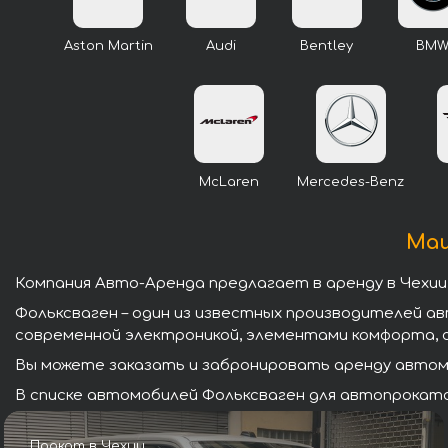
Aston Martin
Audi
Bentley
BM
McLaren
Mercedes-Benz
Маш
Компания Авто-Аренда предлагает в аренду в Чехии
Фольксваген – один из известных производителей а
современной электроникой, элементами комфорта, 
Вы можете заказать и забронировать аренду автомо
В списке автомобилей Фольксваген для автопроката 
Прокат в Чехии