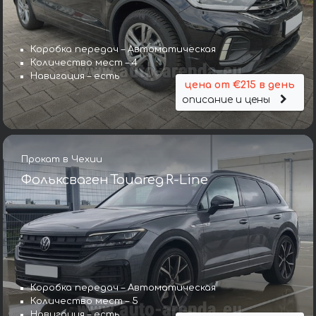
Коробка передач – Автоматическая
Количество мест – 4
Навигация – есть
цена от €215 в день
описание и цены
Прокат в Чехии
Фольксваген Touareg R-Line
Коробка передач – Автоматическая
Количество мест – 5
Навигация – есть