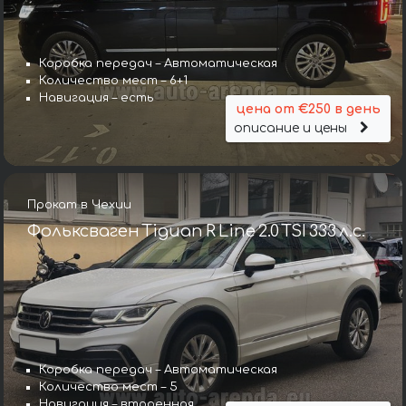
Коробка передач – Автоматическая
Количество мест – 6+1
Навигация – есть
цена от €250 в день
описание и цены
Прокат в Чехии
Фольксваген Tiguan R Line 2.0 TSI 333 л.с.
Коробка передач – Автоматическая
Количество мест – 5
Навигация – втроенная