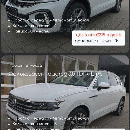
Коробка передач – Автоматическая
Количество мест – 4
Навигация – есть
цена от €215 в день
описание и цены
Прокат в Чехии
Фольксваген Touareg 3.0 TDI R-Line
Коробка передач – Автоматическая
Количество мест – 5
Навигация – встроенная