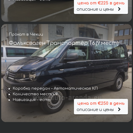
цена от €225 в день
описание и цены
Прокат в Чехии
Фольксваген Транспортёр T6 (9 мест)
Коробка передач – Автоматическая КП
Количество мест – 9
Навигация – есть
цена от €250 в день
описание и цены