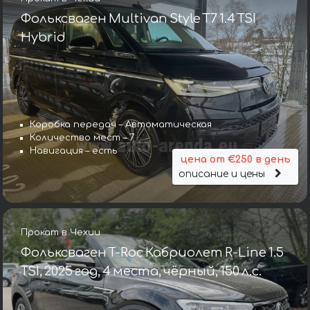
Фольксваген Multivan Style T7 1.4 TSI
Hybrid
Коробка передач – Автоматическая
Количество мест – 7
Навигация – есть
цена от €250 в день
описание и цены
Прокат в Чехии
Фольксваген T-Roc Кабриолет R-Line 1.5
TSI, 2025 год, 4 места, чёрный, 150 л.с.