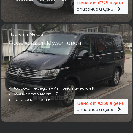
цена от €225 в день
описание и цены
Прокат в Чехии
Фольксваген Мультиван
Коробка передач – Автоматическая КП
Количество мест – 7
Навигация – есть
цена от €250 в день
описание и цены