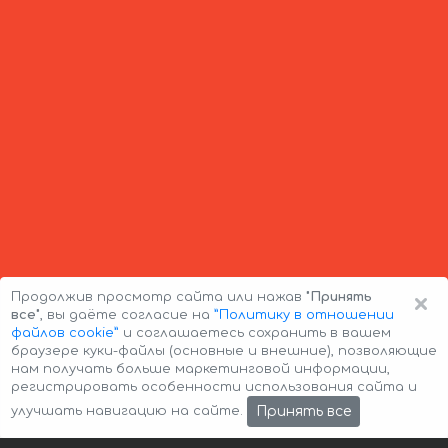
×
Продолжив просмотр сайта или нажав
"Принять
все"
, вы даёте согласие на
”Политику в отношении
файлов cookie”
и соглашаетесь сохранить в вашем
браузере куки-файлы (основные и внешние), позволяющие
нам получать больше маркетинговой информации,
регистрировать особенности использования сайта и
Авторские права © 2026 Авто-Аренда
Cookie Policy
Принять все
улучшать навигацию на сайте.