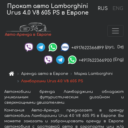
Прокат авто Lamborghini
RUS
ENG
Urus 4.0 V8 605 PS в Европе
Авто-Аренда в Европе
(рус,
De)
+4917622366899
(Eng)
+4917622366900
Аренда авто в Европе
Марка Lamborghini
Ламборгини Urus 4.0 V8 605 PS
Автомобили бренда Ламборджини обладают
уникальным футуристическим дизайном и
сверхмощными двигателями.
Компания Авто-Аренда предлагает в аренду
автомобиль Ламборгини Urus 4.0 V8 605 PS в Европе. Вы
можете заказать и забронировать аренду в Европе
автомобиля с доставкой авто в аэропорты или ж/д