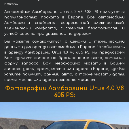
вокзал.
Автомобиль Ламборгини Urus 4.0 V8 605 PS пользуются
популярностью проката в Европе. Все автомобили
Ламборгини снабжены современной электроникой,
элементами комфорта, системами безопасности и
устойчивости при движении по дорогам.
Вы можете ознакомиться с ценами и техническими
данными для аренды автомобиля в Европе. Чтобы взять
в аренду Ламборгини Urus 4.0 V8 605 PS, мы предлагаем
Вам сделать запрос на бронирование авто, заполнив
форму запроса. Вам необходимо указать в Вашем
запросе даты, время, место или адрес в Европе, где Вы
хотите получить данный авто, а также указать даты,
время, место или адрес возврата машины.
Фотографии Ламборгини Urus 4.0 V8
605 PS: