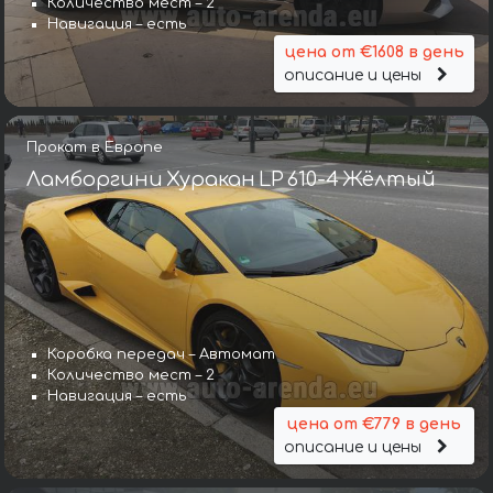
Количество мест – 2
Навигация – есть
цена от €1608 в день
описание и цены
Прокат в Европе
Ламборгини Хуракан LP 610-4 Жёлтый
Коробка передач – Автомат
Количество мест – 2
Навигация – есть
цена от €779 в день
описание и цены