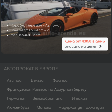
Коробка передач – Автомат
Количество мест – 2
Навигация – есть
цена от €858 в день
описание и цены
АВТОПРОКАТ В ЕВРОПЕ
Австрия
Бельгия
Франция
Французская Ривьера на Лазурном берегу
Германия
Великобритания
Италия
Люксембург
Монако
Нидерланды Голландия