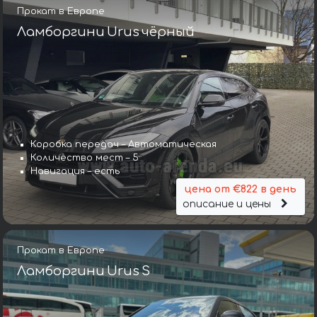
Прокат в Европе
Ламборгини Urus чёрный
Коробка передач – Автоматическая
Количество мест – 5
Навигация – есть
цена от €822 в день
описание и цены
Прокат в Европе
Ламборгини Urus S