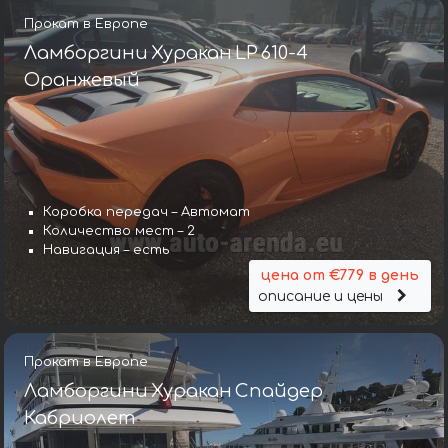
Прокат в Европе
Ламборгини Хуракан LP 610-4
Оранжевый
Коробка передач – Автомат
Количество мест – 2
Навигация – есть
цена от €779 в день
описание и цены
Прокат в Европе
Ламборгини Хуракан Спайдер
Кабриолет