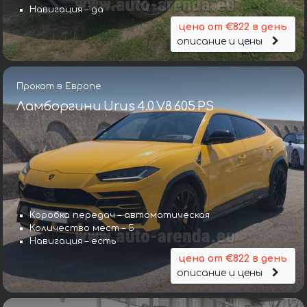
Навигация – да
цена от €822 в день
описание и цены
Прокат в Европе
Ламборгини Urus 4.0 V8 605 PS
Коробка передач – автоматическая
Количество мест – 5
Навигация – есть
цена от €822 в день
описание и цены