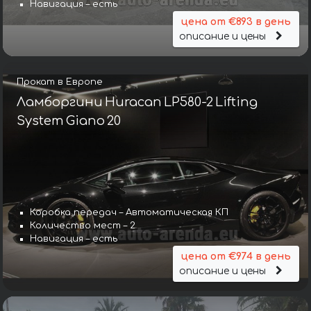
Навигация – есть
цена от €893 в день
описание и цены
Прокат в Европе
Ламборгини Huracan LP580-2 Lifting
System Giano 20
Коробка передач – Автоматическая КП
Количество мест – 2
Навигация – есть
цена от €974 в день
описание и цены