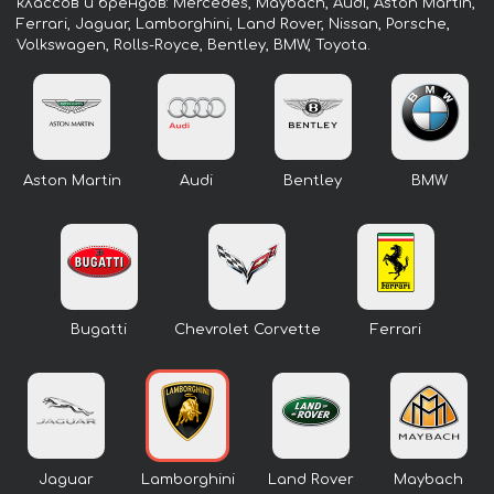
классов и брендов: Mercedes, Maybach, Audi, Aston Martin,
Ferrari, Jaguar, Lamborghini, Land Rover, Nissan, Porsche,
Volkswagen, Rolls-Royce, Bentley, BMW, Toyota.
Aston Martin
Audi
Bentley
BMW
Bugatti
Chevrolet Corvette
Ferrari
Jaguar
Lamborghini
Land Rover
Maybach