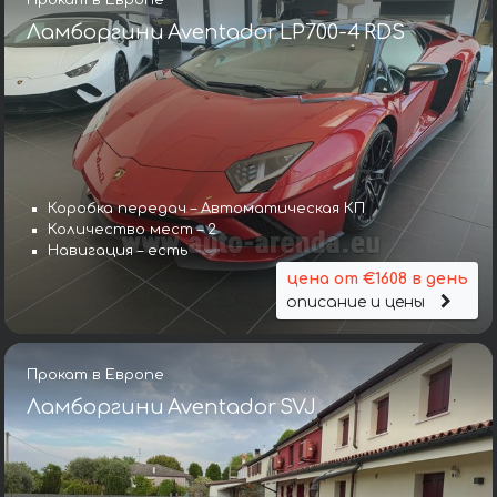
Ламборгини Aventador LP700-4 RDS
Коробка передач – Автоматическая КП
Количество мест – 2
Навигация – есть
цена от €1608 в день
описание и цены
Прокат в Европе
Ламборгини Aventador SVJ