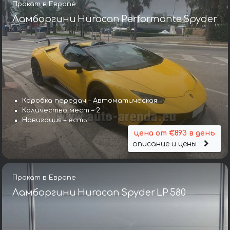
Прокат в Европе
Ламборгини Huracan Performante Spyder
Коробка передач – Автоматическая
Количество мест – 2
Навигация – есть
цена от €893 в день
описание и цены
Прокат в Европе
Ламборгини Huracan Spyder LP 580