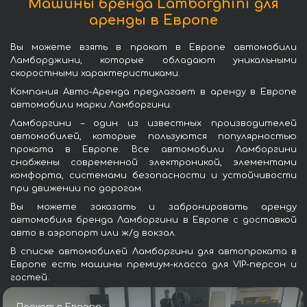
Машины бренда Lamborghini для
аренды в Европе
Вы можете взять в прокат в Европе автомобили
Ламборджини, которые обладают уникальными
скоростными характеристиками.
Компания Авто-Аренда предлагает в аренду в Европе
автомобили марки Ламборгини.
Ламборгини – один из известных производителей
автомобилей, которые пользуются популярностью
проката в Европе. Все автомобили Ламборгини
снабжены современной электроникой, элементами
комфорта, системами безопасности и устойчивости
при движении по дорогам.
Вы можете заказать и забронировать аренду
автомобиля бренда Ламборгини в Европе с доставкой
авто в аэропорт или ж/д вокзал.
В списке автомобилей Ламборгини для автопроката в
Европе есть машины премиум-класса для VIP-персон и
гостей.
Прокат в Европе