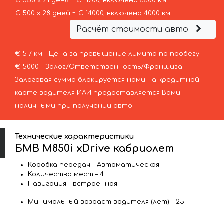
€ 558 х 21 день = € 11700, включено 3300 км
€ 500 х 28 дней = € 14000, включено 4000 км
Расчёт стоимости авто
€ 5 / км – Цена за превышение лимита по пробегу
€ 5000 – Залог/Ответственность/Франшиза.
Залоговая сумма блокируется нами на кредитной
карте водителя ИЛИ предоставляется Вами
наличными при получении авто.
Технические характеристики
БМВ M850i xDrive кабриолет
Коробка передач – Автоматическая
Количество мест – 4
Навигация – встроенная
Минимальный возраст водителя (лет) – 25