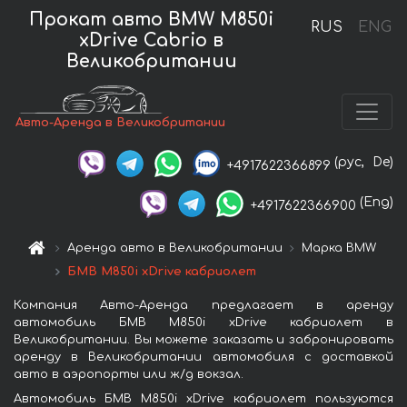
Прокат авто BMW M850i
RUS
ENG
xDrive Cabrio в
Великобритании
Авто-Аренда в Великобритании
(рус,
De)
+4917622366899
(Eng)
+4917622366900
Аренда авто в Великобритании
Марка BMW
БМВ M850i xDrive кабриолет
Компания Авто-Аренда предлагает в аренду
автомобиль БМВ M850i xDrive кабриолет в
Великобритании. Вы можете заказать и забронировать
аренду в Великобритании автомобиля с доставкой
авто в аэропорты или ж/д вокзал.
Автомобиль БМВ M850i xDrive кабриолет пользуются