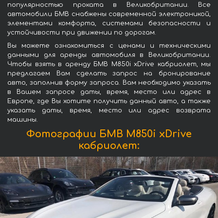
популярностью проката в Великобритании. Все
автомобили БМВ снабжены современной электроникой,
элементами комфорта, системами безопасности и
устойчивости при движении по дорогам.
Вы можете ознакомиться с ценами и техническими
данными для аренды автомобиля в Великобритании.
Чтобы взять в аренду БМВ M850i xDrive кабриолет, мы
предлагаем Вам сделать запрос на бронирование
авто, заполнив форму запроса. Вам необходимо указать
в Вашем запросе даты, время, место или адрес в
Европе, где Вы хотите получить данный авто, а также
указать даты, время, место или адрес возврата
машины.
Фотографии БМВ M850i xDrive
кабриолет: