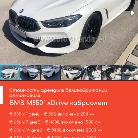
Стоимость аренды в Великобритании
автомобиля
БМВ
M850i xDrive кабриолет
€ 800 х 1 день = € 800, включено 250 км
€ 686 х 7 дней = € 4800, включено 1500 км
€ 606 х 14 дней = € 8480, включено 2500 км