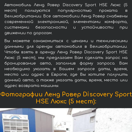
Автомобиль Ленд Ровер Discovery Sport HSE Люкс (5
мест) пользуются популярностью проката в
Великобритании. Все автомобили Ленд Ровер снабжены
современной электроникой, элементами комфорта,
системами безопасности и устойчивости при
движении по дорогам.
Вы можете ознакомиться с ценами и техническими
данными для аренды автомобиля в Великобритании.
Чтобы взять в аренду Ленд Ровер Discovery Sport HSE
Люкс (5 мест), мы предлагаем Вам сделать запрос на
бронирование авто, заполнив форму запроса. Вам
необходимо указать в Вашем запросе даты, время,
место или адрес в Европе, где Вы хотите получить
данный авто, а также указать даты, время, место или
адрес возврата машины.
Фотографии Ленд Ровер Discovery Sport
HSE Люкс (5 мест):