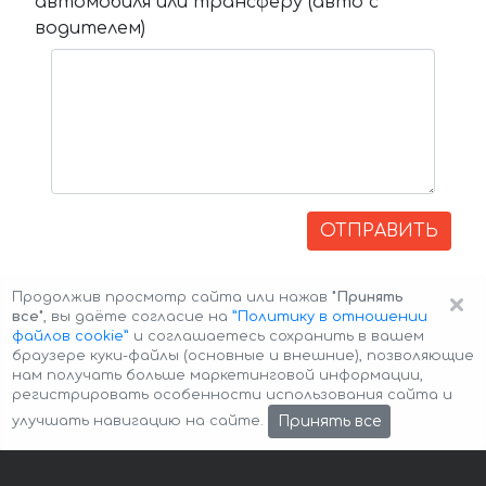
автомобиля или трансферу (авто с
водителем)
ОТПРАВИТЬ
×
Продолжив просмотр сайта или нажав
"Принять
все"
, вы даёте согласие на
”Политику в отношении
файлов cookie”
и соглашаетесь сохранить в вашем
браузере куки-файлы (основные и внешние), позволяющие
нам получать больше маркетинговой информации,
регистрировать особенности использования сайта и
Авторские права © 2026 Авто-Аренда
Cookie Policy
Принять все
улучшать навигацию на сайте.
Политика конфиденциальности