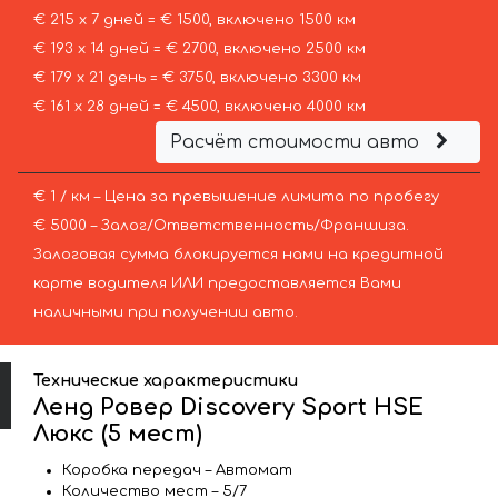
€ 215 х 7 дней = € 1500, включено 1500 км
€ 193 х 14 дней = € 2700, включено 2500 км
€ 179 х 21 день = € 3750, включено 3300 км
€ 161 х 28 дней = € 4500, включено 4000 км
Расчёт стоимости авто
€ 1 / км – Цена за превышение лимита по пробегу
€ 5000 – Залог/Ответственность/Франшиза.
Залоговая сумма блокируется нами на кредитной
карте водителя ИЛИ предоставляется Вами
наличными при получении авто.
Технические характеристики
Ленд Ровер Discovery Sport HSE
Люкс (5 мест)
Коробка передач – Автомат
Количество мест – 5/7