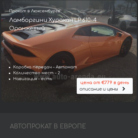
Прокат в Люксембурге
Ламборгини Хуракан LP 610-4
Оранжевый
Коробка передач – Автомат
Количество мест – 2
Навигация – есть
цена от €779 в день
описание и цены
АВТОПРОКАТ В ЕВРОПЕ