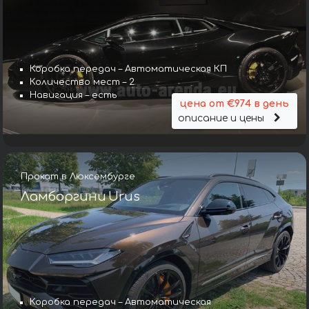
Коробка передач – Автоматическая КП
Количество мест – 2
Навигация – есть
цена от €974 в день
описание и цены
Прокат в Люксембурге
Ламборгини Urus
Коробка передач – Автоматическая