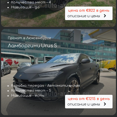
Количество мест – 4
Навигация – да
цена от €822 в день
описание и цены
Прокат в Люксембурге
Ламборгини Urus S
Коробка передач – Автоматическая
Количество мест – 5
Навигация – есть
цена от €1215 в день
описание и цены