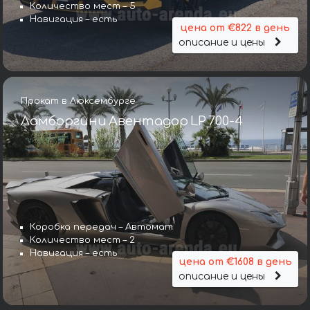
Количество мест – 5
Навигация – есть
цена от €822 в день
описание и цены
Прокат в Люксембурге
Ламборгини Авентадор LP 700-4
Коробка передач – Автомат
Количество мест – 2
Навигация – есть
цена от €1608 в день
описание и цены