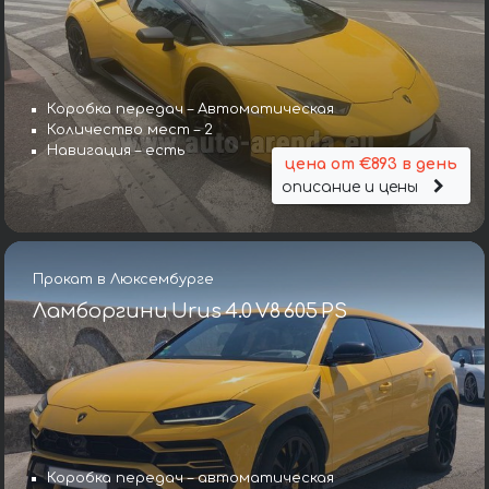
Коробка передач – Автоматическая
Количество мест – 2
Навигация – есть
цена от €893 в день
описание и цены
Прокат в Люксембурге
Ламборгини Urus 4.0 V8 605 PS
Коробка передач – автоматическая