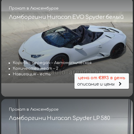
Прокат в Люксембурге
Ламборгини Huracan EVO Spyder белый
Коробка передач – Автоматическая
Количество мест – 2
Навигация – есть
цена от €893 в день
описание и цены
Прокат в Люксембурге
Ламборгини Huracan Spyder LP 580