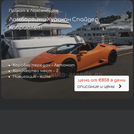
Прокат в Люксембурге
Ламборгини Хуракан Спайдер
Кабриолет
Коробка передач – Автомат
Количество мест – 2
Навигация – есть
цена от €858 в день
описание и цены