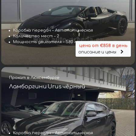
Коробка передач – Автоматическая
Количество мест – 2
Мощность двигателя – 580 л. с.
цена от €858 в день
описание и цены
Прокат в Люксембурге
Ламборгини Urus чёрный
Коробка передач – Автоматическая