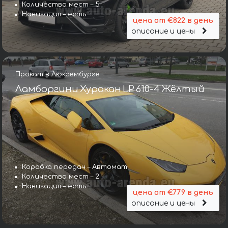
Количество мест – 5
Навигация – есть
цена от €822 в день
описание и цены
Прокат в Люксембурге
Ламборгини Хуракан LP 610-4 Жёлтый
Коробка передач – Автомат
Количество мест – 2
Навигация – есть
цена от €779 в день
описание и цены