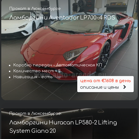
Прокат в Люксембурге
Ламборгини Aventador LP700-4 RDS
Коробка передач – Автоматическая КП
Количество мест – 2
Навигация – есть
цена от €1608 в день
описание и цены
Прокат в Люксембурге
Ламборгини Huracan LP580-2 Lifting
System Giano 20