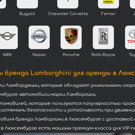
W
Bugatti
Chevrolet Corvette
Ferrari
MINI
Nissan
Porsche
Rolls-Royce
To
бренда Lamborghini для аренды в Люк
ли Ламборджини, которые обладают уникальными ско
ембурге автомобили марки Ламборгини.
втомобилей, которые пользуются популярностью прок
системами безопасности и устойчивости при движении
биля бренда Ламборгини в Люксембурге с доставкой а
в Люксембурге есть машины премиум-класса для VIP-пе