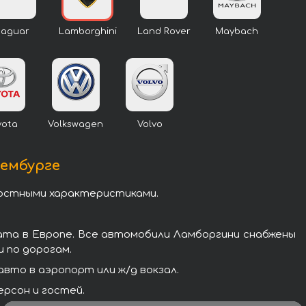
Jaguar
Lamborghini
Land Rover
Maybach
yota
Volkswagen
Volvo
сембурге
ростными характеристиками.
ата в Европе. Все автомобили Ламборгини снабжены
 по дорогам.
вто в аэропорт или ж/д вокзал.
рсон и гостей.