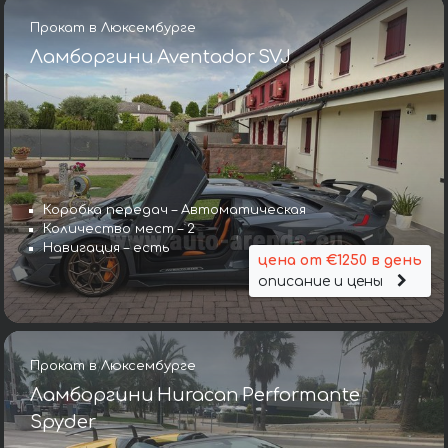
Прокат в Люксембурге
Ламборгини Aventador SVJ
Коробка передач – Автоматическая
Количество мест – 2
Навигация – есть
цена от €1250 в день
описание и цены
Прокат в Люксембурге
Ламборгини Huracan Performante
Spyder