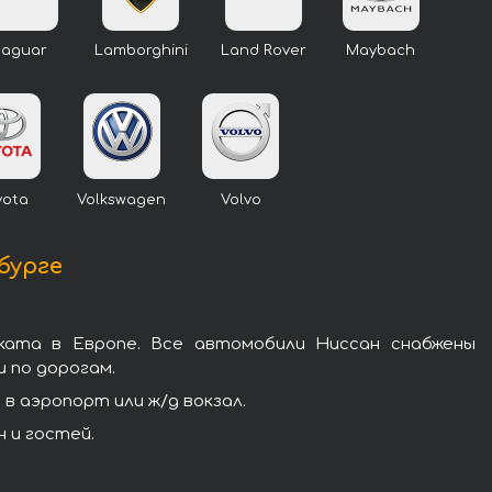
Jaguar
Lamborghini
Land Rover
Maybach
yota
Volkswagen
Volvo
бурге
ката в Европе. Все автомобили Ниссан снабжены
 по дорогам.
в аэропорт или ж/д вокзал.
 и гостей.