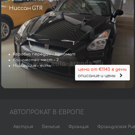
Ниссан GTR
Коробка передач – Автомат
Количество мест – 2
Навигация – есть
цена от €1143 в день
описание и цены
АВТОПРОКАТ В ЕВРОПЕ
Австрия
Бельгия
Франция
Французская Ри