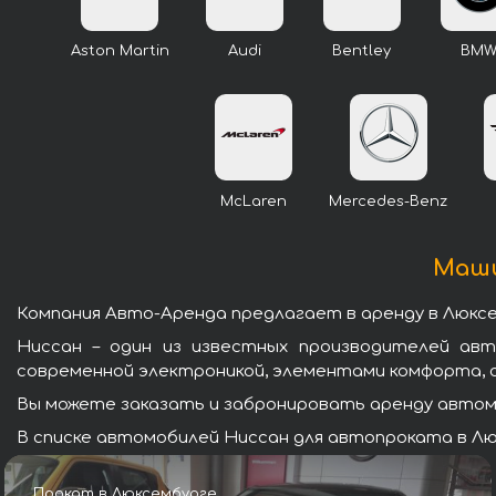
Aston Martin
Audi
Bentley
BM
McLaren
Mercedes-Benz
Маши
Компания Авто-Аренда предлагает в аренду в Люкс
Ниссан – один из известных производителей ав
современной электроникой, элементами комфорта, 
Вы можете заказать и забронировать аренду автомо
В списке автомобилей Ниссан для автопроката в Лю
Прокат в Люксембурге