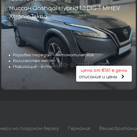
Ниссан Qashqai Hybrid 1.3 DIG-T MHEV
Xtronic Tekna
Коробка передач – Автоматическая
Количество мест – 5
Навигация – есть
цена от €161 в день
описание и цены
вьера на Лазурном берегу
Германия
Великобритани