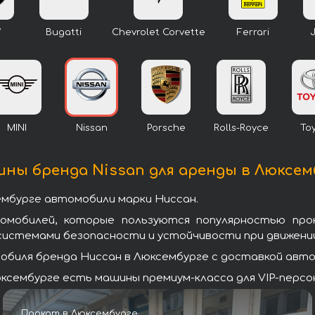
W
Bugatti
Chevrolet Corvette
Ferrari
MINI
Nissan
Porsche
Rolls-Royce
To
ны бренда Nissan для аренды в Люксем
ембурге автомобили марки Ниссан.
томобилей, которые пользуются популярностью про
системами безопасности и устойчивости при движении
биля бренда Ниссан в Люксембурге с доставкой авто 
ксембурге есть машины премиум-класса для VIP-персон
Прокат в Люксембурге