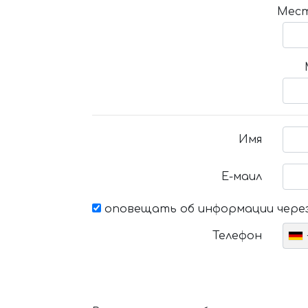
Мест
Имя
Е-маил
оповещать об информации через
Телефон