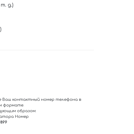
. д.)
)
е Ваш контактный номер телефона в
м формате.
дующим образом:
ратора Номер
6899