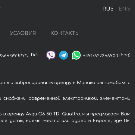
о
RUS
ENG
УСЛОВИЯ
КОНТАКТЫ
(рус,
De)
(Eng)
2366899
+4917622366900
зать и забронировать аренду в Монако автомобиля с
и снабжены современной электроникой, элементами
в аренду Ауди Q8 50 TDI Quattro, мы предлагаем Вам
се даты, время, место или адрес в Европе, где Вы