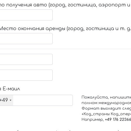
о получения авто (город, гостиница, аэропорт и т
Место окончания аренды (город, гостиница и т. д.
 Е-маил
Пожалуйста, напишит
+49
полном международно
Формат выглядит сле
+Код_страны Код_опе
Например,
+49 176 2236