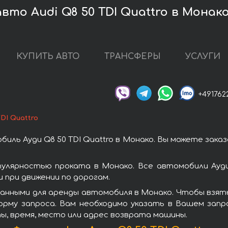
вто Audi Q8 50 TDI Quattro в Монак
КУПИТЬ АВТО
ТРАНСФЕРЫ
УСЛУГИ
+491762
TDI Quattro
иль Ауди Q8 50 TDI Quattro в Монако. Вы можете зака
опулярностью проката в Монако. Все автомобили Ауд
при движении по дорогам.
нными для аренды автомобиля в Монако. Чтобы взять 
орму запроса. Вам необходимо указать в Вашем запро
ы, время, место или адрес возврата машины.