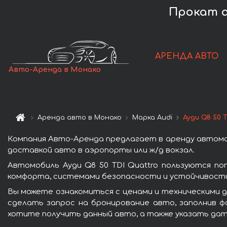
Прокат а
АРЕНДА АВТО
Авто-Аренда в Монако
Аренда авто в Монако
Марка Audi
Ауди Q8 50 
Компания Авто-Аренда предлагает в аренду автомоб
доставкой авто в аэропорты или ж/д вокзал.
Автомобиль Ауди Q8 50 TDI Quattro пользуются п
комфорта, системами безопасности и устойчивости 
Вы можете ознакомиться с ценами и техническими да
сделать запрос на бронирование авто, заполнив ф
хотите получить данный авто, а также указать дат