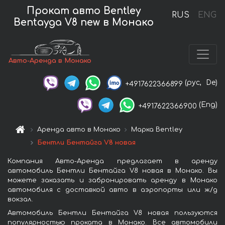
Прокат авто Bentley
RUS
ENG
Bentayga V8 new в Монако
Авто-Аренда в Монако
(рус,
De)
+4917622366899
(Eng)
+4917622366900
Аренда авто в Монако
Марка Bentley
Бентли Бентайга V8 новая
Компания Авто-Аренда предлагает в аренду
автомобиль Бентли Бентайга V8 новая в Монако. Вы
можете заказать и забронировать аренду в Монако
автомобиля с доставкой авто в аэропорты или ж/д
вокзал.
Автомобиль Бентли Бентайга V8 новая пользуются
популярностью проката в Монако. Все автомобили