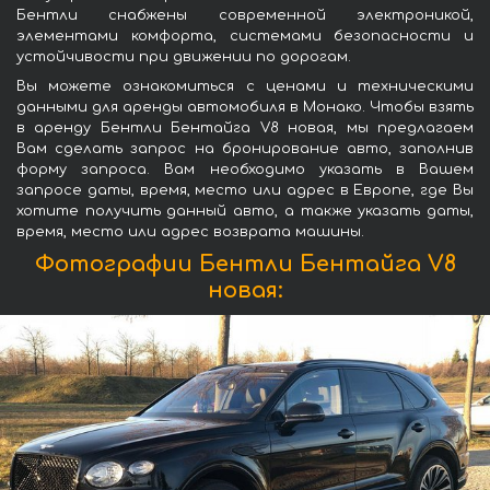
Бентли снабжены современной электроникой,
элементами комфорта, системами безопасности и
устойчивости при движении по дорогам.
Вы можете ознакомиться с ценами и техническими
данными для аренды автомобиля в Монако. Чтобы взять
в аренду Бентли Бентайга V8 новая, мы предлагаем
Вам сделать запрос на бронирование авто, заполнив
форму запроса. Вам необходимо указать в Вашем
запросе даты, время, место или адрес в Европе, где Вы
хотите получить данный авто, а также указать даты,
время, место или адрес возврата машины.
Фотографии Бентли Бентайга V8
новая: