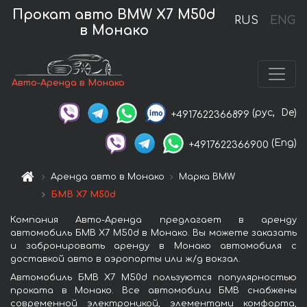
Прокат авто BMW X7 M50d
RUS
ENG
в Монако
Авто-Аренда в Монако
(рус,
De)
+4917622366899
(Eng)
+4917622366900
Аренда авто в Монако
Марка BMW
БМВ X7 M50d
Компания Авто-Аренда предлагает в аренду
автомобиль БМВ X7 M50d в Монако. Вы можете заказать
и забронировать аренду в Монако автомобиля с
доставкой авто в аэропорты или ж/д вокзал.
Автомобиль БМВ X7 M50d пользуются популярностью
проката в Монако. Все автомобили БМВ снабжены
современной электроникой, элементами комфорта,