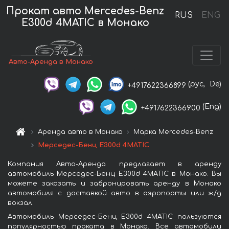
Прокат авто Mercedes-Benz
RUS
ENG
E300d 4MATIC в Монако
Авто-Аренда в Монако
(рус,
De)
+4917622366899
(Eng)
+4917622366900
Аренда авто в Монако
Марка Mercedes-Benz
Мерседес-Бенц E300d 4MATIC
Компания Авто-Аренда предлагает в аренду
автомобиль Мерседес-Бенц E300d 4MATIC в Монако. Вы
можете заказать и забронировать аренду в Монако
автомобиля с доставкой авто в аэропорты или ж/д
вокзал.
Автомобиль Мерседес-Бенц E300d 4MATIC пользуются
популярностью проката в Монако. Все автомобили