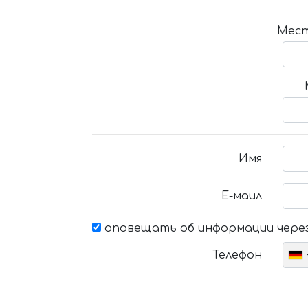
Мест
Имя
Е-маил
оповещать об информации через
Телефон