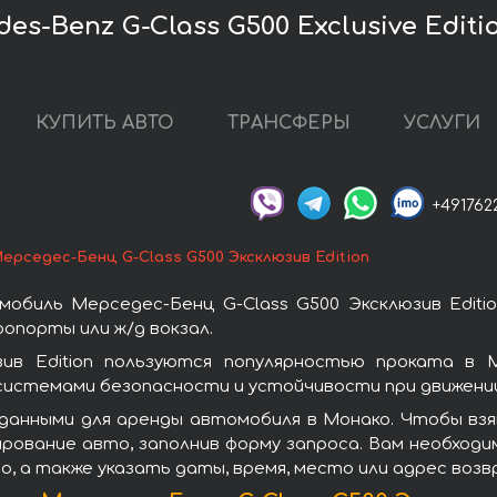
s-Benz G-Class G500 Exclusive Editi
КУПИТЬ АВТО
ТРАНСФЕРЫ
УСЛУГИ
+491762
ерседес-Бенц G-Class G500 Эксклюзив Edition
обиль Мерседес-Бенц G-Class G500 Эксклюзив Editi
опорты или ж/д вокзал.
зив Edition пользуются популярностью проката в 
системами безопасности и устойчивости при движении
данными для аренды автомобиля в Монако. Чтобы взя
ирование авто, заполнив форму запроса. Вам необход
о, а также указать даты, время, место или адрес воз