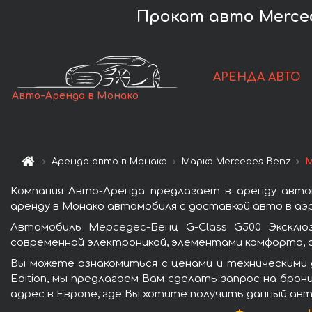
Прокат авто Mercede
АРЕНДА АВТО
Авто-Аренда в Монако
Аренда авто в Монако
Марка Mercedes-Benz
М
Компания Авто-Аренда предлагает в аренду автом
аренду в Монако автомобиля с доставкой авто в аэр
Автомобиль Мерседес-Бенц G-Class G500 Эксклю
современной электроникой, элементами комфорта, 
Вы можете ознакомиться с ценами и техническими 
Edition, мы предлагаем Вам сделать запрос на брон
адрес в Европе, где Вы хотите получить данный авт