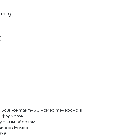
. д.)
)
 Ваш контактный номер телефона в
 формате.
ующим образом:
атора Номер
899