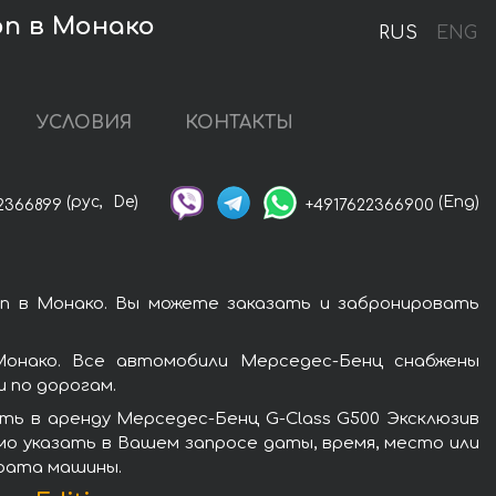
on в Монако
RUS
ENG
УСЛОВИЯ
КОНТАКТЫ
(рус,
De)
(Eng)
2366899
+4917622366900
on в Монако. Вы можете заказать и забронировать
Монако. Все автомобили Мерседес-Бенц снабжены
 по дорогам.
ть в аренду Мерседес-Бенц G-Class G500 Эксклюзив
имо указать в Вашем запросе даты, время, место или
врата машины.