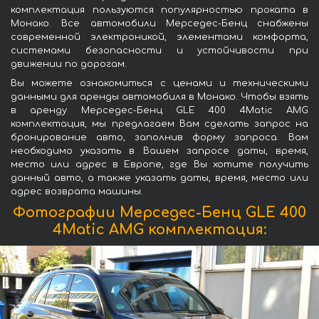
комплектация пользуются популярностью проката в
Монако. Все автомобили Мерседес-Бенц снабжены
современной электроникой, элементами комфорта,
системами безопасности и устойчивости при
движении по дорогам.
Вы можете ознакомиться с ценами и техническими
данными для аренды автомобиля в Монако. Чтобы взять
в аренду Мерседес-Бенц GLE 400 4Matic AMG
комплектация, мы предлагаем Вам сделать запрос на
бронирование авто, заполнив форму запроса. Вам
необходимо указать в Вашем запросе даты, время,
место или адрес в Европе, где Вы хотите получить
данный авто, а также указать даты, время, место или
адрес возврата машины.
Фотографии Мерседес-Бенц GLE 400
4Matic AMG комплектация: