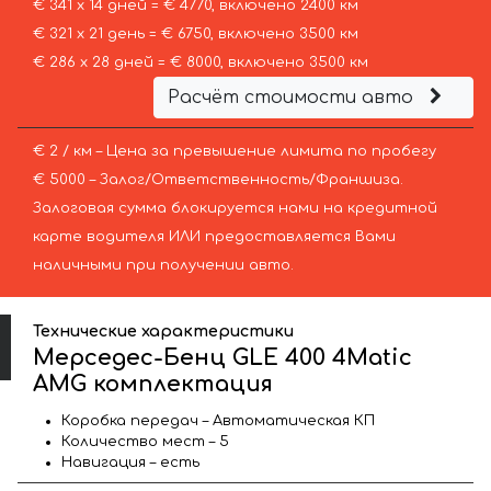
€ 341 х 14 дней = € 4770, включено 2400 км
€ 321 х 21 день = € 6750, включено 3500 км
€ 286 х 28 дней = € 8000, включено 3500 км
Расчёт стоимости авто
€ 2 / км – Цена за превышение лимита по пробегу
€ 5000 – Залог/Ответственность/Франшиза.
Залоговая сумма блокируется нами на кредитной
карте водителя ИЛИ предоставляется Вами
наличными при получении авто.
Технические характеристики
Мерседес-Бенц GLE 400 4Matic
AMG комплектация
Коробка передач – Автоматическая КП
Количество мест – 5
Навигация – есть