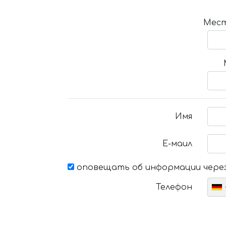
Мест
Имя
Е-маил
оповещать об информации через
Телефон