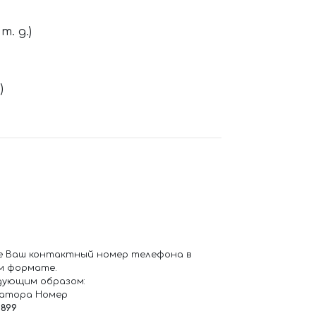
. д.)
)
е Ваш контактный номер телефона в
м формате.
дующим образом:
ратора Номер
6899