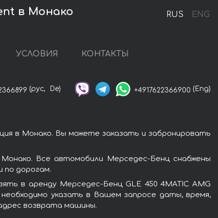
ent в Монако
RUS
ENG
УСЛОВИЯ
КОНТАКТЫ
(рус,
De)
(Eng)
2366899
+4917622366900
ия в Монако. Вы можете заказать и забронировать
 Монако. Все автомобили Мерседес-Бенц снабжены
 по дорогам.
взять в аренду Мерседес-Бенц GLE 450 4MATIC AMG
 необходимо указать в Вашем запросе даты, время,
 адрес возврата машины.