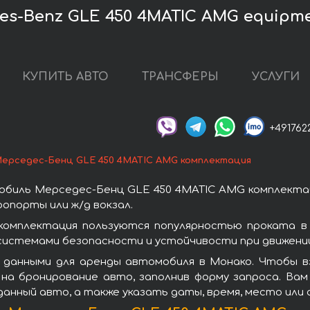
s-Benz GLE 450 4MATIC AMG equipm
КУПИТЬ АВТО
ТРАНСФЕРЫ
УСЛУГИ
+491762
ерседес-Бенц GLE 450 4MATIC AMG комплектация
обиль Мерседес-Бенц GLE 450 4MATIC AMG комплектац
опорты или ж/д вокзал.
омплектация пользуются популярностью проката в
системами безопасности и устойчивости при движении
 данными для аренды автомобиля в Монако. Чтобы 
на бронирование авто, заполнив форму запроса. Вам
данный авто, а также указать даты, время, место или