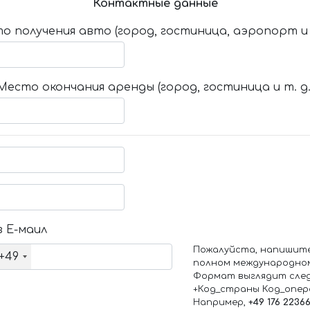
Контактные данные
о получения авто (город, гостиница, аэропорт и т
Место окончания аренды (город, гостиница и т. д.
 Е-маил
Пожалуйста, напишит
+49
полном международно
Формат выглядит сле
+Код_страны Код_опе
Например,
+49 176 2236