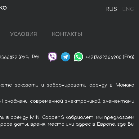
ко
RUS
ENG
УСЛОВИЯ
КОНТАКТЫ
(рус,
De)
(Eng)
2366899
+4917622366900
жете заказать и забронировать аренду в Монако
NI снабжены современной электроникой, элементами
ь в аренду MINI Cooper S кабриолет, мы предлагаем
росе даты, время, место или адрес в Европе, где Вы