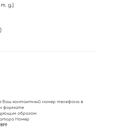
. д.)
)
е Ваш контактный номер телефона в
м формате.
дующим образом:
ратора Номер
6899