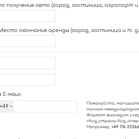
о получения авто (город, гостиница, аэропорт и т
Место окончания аренды (город, гостиница и т. д.
 Е-маил
Пожалуйста, напишит
+49
полном международно
Формат выглядит сле
+Код_страны Код_опе
Например,
+49 176 2236