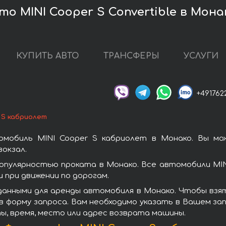
о MINI Cooper S Convertible в Мона
КУПИТЬ АВТО
ТРАНСФЕРЫ
УСЛУГИ
+491762
 S кабриолет
омобиль MINI Cooper S кабриолет в Монако. Вы мо
окзал.
опулярностью проката в Монако. Все автомобили MI
при движении по дорогам.
анными для аренды автомобиля в Монако. Чтобы взят
 форму запроса. Вам необходимо указать в Вашем зап
ы, время, место или адрес возврата машины.