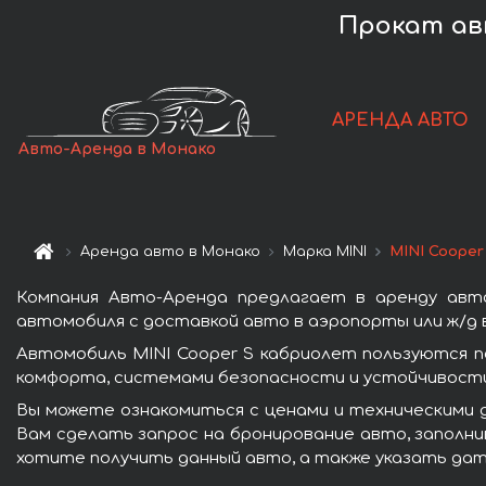
Прокат авт
АРЕНДА АВТО
Авто-Аренда в Монако
Аренда авто в Монако
Марка MINI
MINI Cooper
Компания Авто-Аренда предлагает в аренду авт
автомобиля с доставкой авто в аэропорты или ж/д в
Автомобиль MINI Cooper S кабриолет пользуются п
комфорта, системами безопасности и устойчивости 
Вы можете ознакомиться с ценами и техническими д
Вам сделать запрос на бронирование авто, заполнив
хотите получить данный авто, а также указать дат