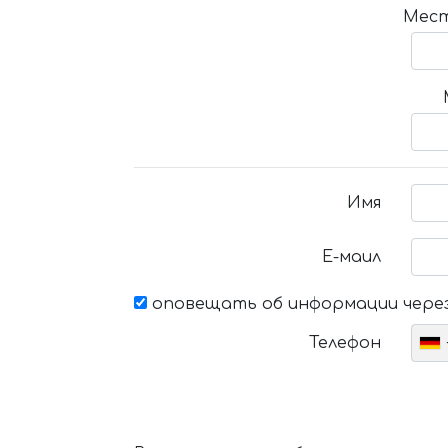
Мест
Имя
Е-маил
оповещать об информации через
Телефон