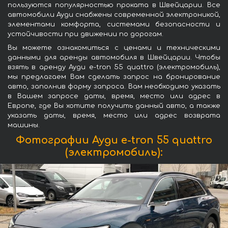
пользуются популярностью проката в Швейцарии. Все
автомобили Ауди снабжены современной электроникой,
элементами комфорта, системами безопасности и
устойчивости при движении по дорогам.
Вы можете ознакомиться с ценами и техническими
данными для аренды автомобиля в Швейцарии. Чтобы
взять в аренду Ауди e-tron 55 quattro (электромобиль),
мы предлагаем Вам сделать запрос на бронирование
авто, заполнив форму запроса. Вам необходимо указать
в Вашем запросе даты, время, место или адрес в
Европе, где Вы хотите получить данный авто, а также
указать даты, время, место или адрес возврата
машины.
Фотографии Ауди e-tron 55 quattro
(электромобиль):