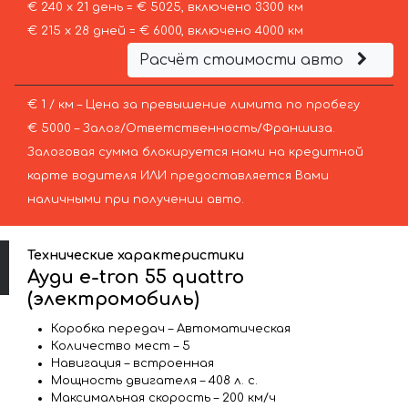
€ 240 х 21 день = € 5025, включено 3300 км
€ 215 х 28 дней = € 6000, включено 4000 км
Расчёт стоимости авто
€ 1 / км – Цена за превышение лимита по пробегу
€ 5000 – Залог/Ответственность/Франшиза.
Залоговая сумма блокируется нами на кредитной
карте водителя ИЛИ предоставляется Вами
наличными при получении авто.
Технические характеристики
Ауди e-tron 55 quattro
(электромобиль)
Коробка передач – Автоматическая
Количество мест – 5
Навигация – встроенная
Мощность двигателя – 408 л. с.
Максимальная скорость – 200 км/ч