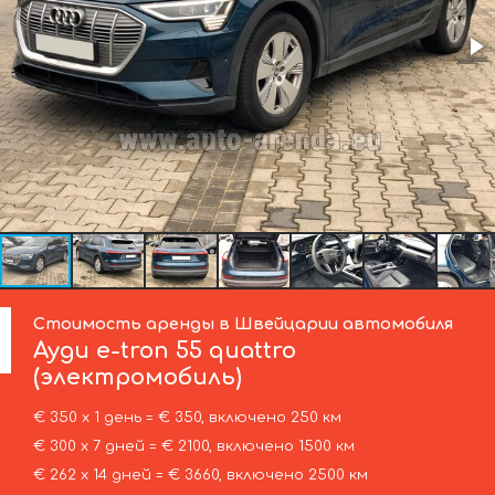
Стоимость аренды в Швейцарии автомобиля
Ауди
e-tron 55 quattro
(электромобиль)
€ 350 х 1 день = € 350, включено 250 км
€ 300 х 7 дней = € 2100, включено 1500 км
€ 262 х 14 дней = € 3660, включено 2500 км