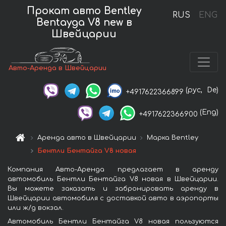
Прокат авто Bentley
RUS
ENG
Bentayga V8 new в
Швейцарии
Авто-Аренда в Швейцарии
(рус,
De)
+4917622366899
(Eng)
+4917622366900
Аренда авто в Швейцарии
Марка Bentley
Бентли Бентайга V8 новая
Компания Авто-Аренда предлагает в аренду
автомобиль Бентли Бентайга V8 новая в Швейцарии.
Вы можете заказать и забронировать аренду в
Швейцарии автомобиля с доставкой авто в аэропорты
или ж/д вокзал.
Автомобиль Бентли Бентайга V8 новая пользуются