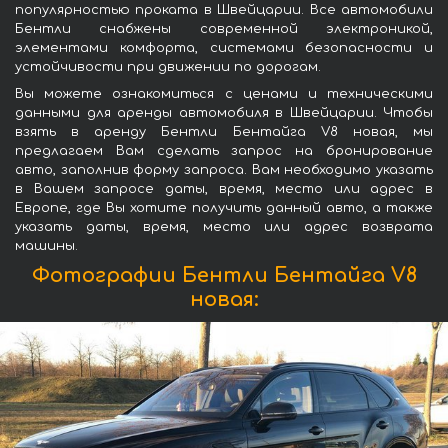
популярностью проката в Швейцарии. Все автомобили
Бентли снабжены современной электроникой,
элементами комфорта, системами безопасности и
устойчивости при движении по дорогам.
Вы можете ознакомиться с ценами и техническими
данными для аренды автомобиля в Швейцарии. Чтобы
взять в аренду Бентли Бентайга V8 новая, мы
предлагаем Вам сделать запрос на бронирование
авто, заполнив форму запроса. Вам необходимо указать
в Вашем запросе даты, время, место или адрес в
Европе, где Вы хотите получить данный авто, а также
указать даты, время, место или адрес возврата
машины.
Фотографии Бентли Бентайга V8
новая: