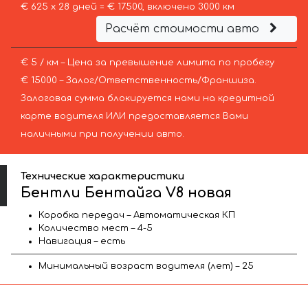
€ 625 х 28 дней = € 17500, включено 3000 км
Расчёт стоимости авто
€ 5 / км – Цена за превышение лимита по пробегу
€ 15000 – Залог/Ответственность/Франшиза.
Залоговая сумма блокируется нами на кредитной
карте водителя ИЛИ предоставляется Вами
наличными при получении авто.
Технические характеристики
Бентли Бентайга V8 новая
Коробка передач – Автоматическая КП
Количество мест – 4-5
Навигация – есть
Минимальный возраст водителя (лет) – 25