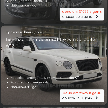
Количество мест – 4
Навигация – да
цена от €1036 в день
описание и цены
Прокат в Швейцарии
Бентли Бентайга 6.0 litre twin turbo TSI
W12
Коробка передач – Автоматическая КП
Количество мест – 4/5
Навигация – да
цена от €625 в день
описание и цены