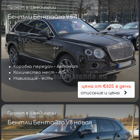
Прокат в Швейцарии
Бентли Бентайга V8 4Li
Коробка передач – Автомат
Количество мест – 4/5
Навигация – есть
цена от €625 в день
описание и цены
Прокат в Швейцарии
Бентли Бентайга V8 новая