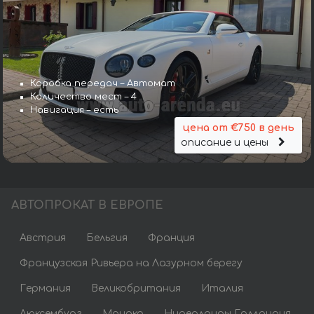
Коробка передач – Автомат
Количество мест – 4
Навигация – есть
цена от €750 в день
описание и цены
АВТОПРОКАТ В ЕВРОПЕ
Австрия
Бельгия
Франция
Французская Ривьера на Лазурном берегу
Германия
Великобритания
Италия
Люксембург
Монако
Нидерланды Голландия