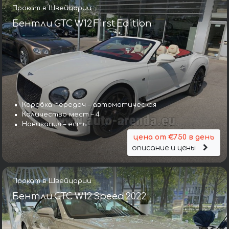
Прокат в Швейцарии
Бентли GTC W12 First Edition
Коробка передач – автоматическая
Количество мест – 4
Навигация – есть
цена от €750 в день
описание и цены
Прокат в Швейцарии
Бентли GTC W12 Speed 2022