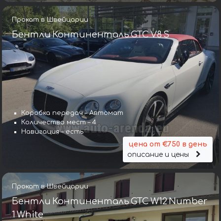
Прокат в Швейцарии
Бентли Континенталь GTC V8 S
Коробка передач – Автомат
Количество мест – 4
Навигация – есть
цена от €750 в день
описание и цены
Прокат в Швейцарии
Бентли Континенталь GTC W12 Number
1 White