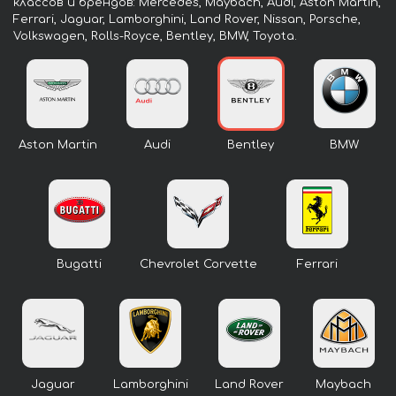
классов и брендов: Mercedes, Maybach, Audi, Aston Martin,
Ferrari, Jaguar, Lamborghini, Land Rover, Nissan, Porsche,
Volkswagen, Rolls-Royce, Bentley, BMW, Toyota.
Aston Martin
Audi
Bentley
BMW
Bugatti
Chevrolet Corvette
Ferrari
Jaguar
Lamborghini
Land Rover
Maybach