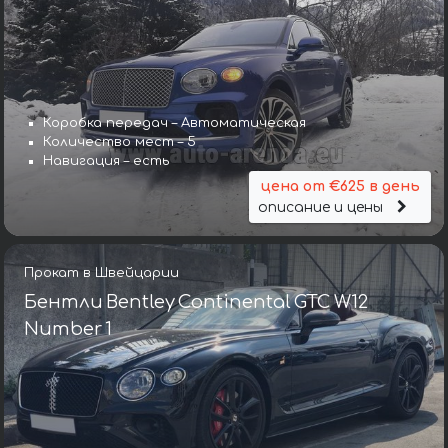
Коробка передач – Автоматическая
Количество мест – 5
Навигация – есть
цена от €625 в день
описание и цены
Прокат в Швейцарии
Бентли Bentley Continental GTC W12
Number 1