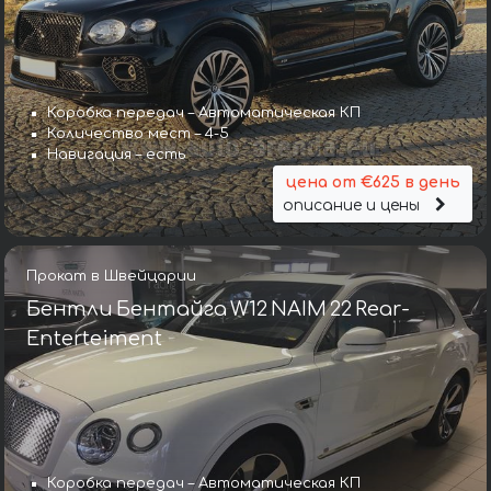
Коробка передач – Автоматическая КП
Количество мест – 4-5
Навигация – есть
цена от €625 в день
описание и цены
Прокат в Швейцарии
Бентли Бентайга W12 NAIM 22 Rear-
Enterteiment
Коробка передач – Автоматическая КП