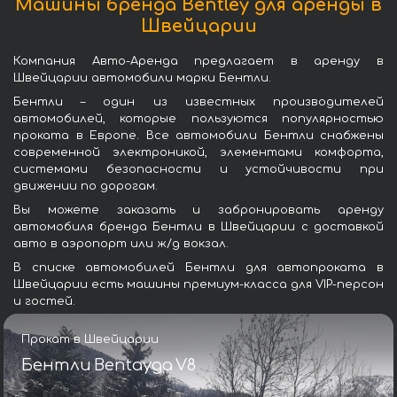
Машины бренда Bentley для аренды в
Швейцарии
Компания Авто-Аренда предлагает в аренду в
Швейцарии автомобили марки Бентли.
Бентли – один из известных производителей
автомобилей, которые пользуются популярностью
проката в Европе. Все автомобили Бентли снабжены
современной электроникой, элементами комфорта,
системами безопасности и устойчивости при
движении по дорогам.
Вы можете заказать и забронировать аренду
автомобиля бренда Бентли в Швейцарии с доставкой
авто в аэропорт или ж/д вокзал.
В списке автомобилей Бентли для автопроката в
Швейцарии есть машины премиум-класса для VIP-персон
и гостей.
Прокат в Швейцарии
Бентли Bentayga V8