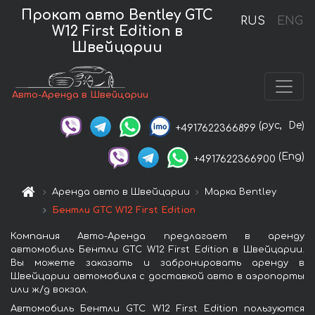
Прокат авто Bentley GTC
RUS
ENG
W12 First Edition в
Швейцарии
Авто-Аренда в Швейцарии
(рус,
De)
+4917622366899
(Eng)
+4917622366900
Аренда авто в Швейцарии
Марка Bentley
Бентли GTC W12 First Edition
Компания Авто-Аренда предлагает в аренду
автомобиль Бентли GTC W12 First Edition в Швейцарии.
Вы можете заказать и забронировать аренду в
Швейцарии автомобиля с доставкой авто в аэропорты
или ж/д вокзал.
Автомобиль Бентли GTC W12 First Edition пользуются