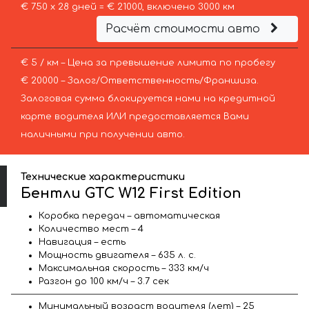
€ 750 х 28 дней = € 21000, включено 3000 км
Расчёт стоимости авто
€ 5 / км – Цена за превышение лимита по пробегу
€ 20000 – Залог/Ответственность/Франшиза.
Залоговая сумма блокируется нами на кредитной
карте водителя ИЛИ предоставляется Вами
наличными при получении авто.
Технические характеристики
Бентли GTC W12 First Edition
Коробка передач – автоматическая
Количество мест – 4
Навигация – есть
Мощность двигателя – 635 л. с.
Максимальная скорость – 333 км/ч
Разгон до 100 км/ч – 3.7 сек
Минимальный возраст водителя (лет) – 25