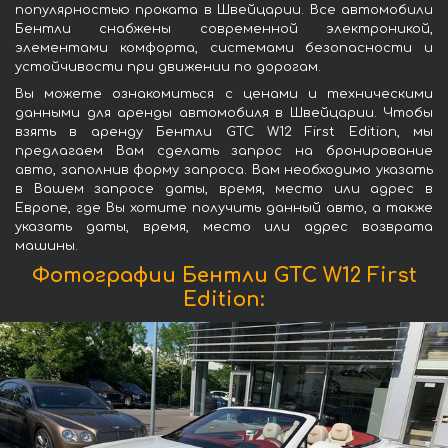
популярностью проката в Швейцарии. Все автомобили
Бентли снабжены современной электроникой,
элементами комфорта, системами безопасности и
устойчивости при движении по дорогам.
Вы можете ознакомиться с ценами и техническими
данными для аренды автомобиля в Швейцарии. Чтобы
взять в аренду Бентли GTC W12 First Edition, мы
предлагаем Вам сделать запрос на бронирование
авто, заполнив форму запроса. Вам необходимо указать
в Вашем запросе даты, время, место или адрес в
Европе, где Вы хотите получить данный авто, а также
указать даты, время, место или адрес возврата
машины.
Фотографии Бентли GTC W12 First
Edition: