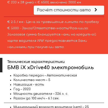
€ 233 х 28 дней = € 6500, включено 3000 км
Расчёт стоимости авто
€ 2.5 / км – Цена за превышение лимита по пробегу
€ 5000 – Залог/Ответственность/Франшиза.
Залоговая сумма блокируется нами на кредитной
карте водителя ИЛИ предоставляется Вами
наличными при получении авто.
Технические характеристики
БМВ iX xDrive40 электромобиль
Коробка передач – Автоматическая
Количество мест – 5
Навигация – есть
Год – 2023
Мощность двигателя – 326 л. с.
Разгон до 100 км/ч – 6.1 сек
Минимальный возраст водителя (лет) – 25