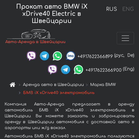
Прокат авто BMW iX
RUS
ENG
xDrive40 Electric в
Швейцарии
Авто-Аренда в Швейцарии
(рус,
De)
+4917622366899
(Eng)
+4917622366900
Аренда авто в Швейцарии
Марка BMW
БМВ iX xDrive40 электромобиль
Компания Авто-Аренда предлагает в аренду
автомобиль БМВ iX xDrive40 электромобиль в
Швейцарии. Вы можете заказать и забронировать
аренду в Швейцарии автомобиля с доставкой авто в
аэропорты или ж/д вокзал.
Автомобиль БМВ iX xDrive40 электромобиль пользуются