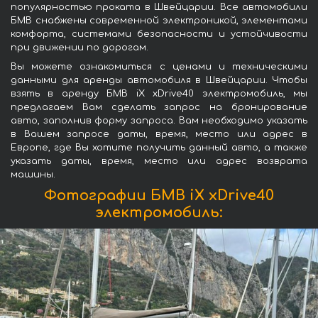
популярностью проката в Швейцарии. Все автомобили
БМВ снабжены современной электроникой, элементами
комфорта, системами безопасности и устойчивости
при движении по дорогам.
Вы можете ознакомиться с ценами и техническими
данными для аренды автомобиля в Швейцарии. Чтобы
взять в аренду БМВ iX xDrive40 электромобиль, мы
предлагаем Вам сделать запрос на бронирование
авто, заполнив форму запроса. Вам необходимо указать
в Вашем запросе даты, время, место или адрес в
Европе, где Вы хотите получить данный авто, а также
указать даты, время, место или адрес возврата
машины.
Фотографии БМВ iX xDrive40
электромобиль: