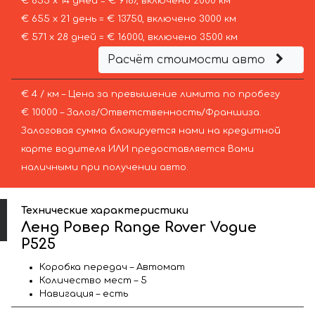
€ 655 х 14 дней = € 9167, включено 2000 км
€ 655 х 21 день = € 13750, включено 3000 км
€ 571 х 28 дней = € 16000, включено 3500 км
Расчёт стоимости авто
€ 4 / км – Цена за превышение лимита по пробегу
€ 10000 – Залог/Ответственность/Франшиза.
Залоговая сумма блокируется нами на кредитной
карте водителя ИЛИ предоставляется Вами
наличными при получении авто.
Технические характеристики
Ленд Ровер Range Rover Vogue
P525
Коробка передач – Автомат
Количество мест – 5
Навигация – есть