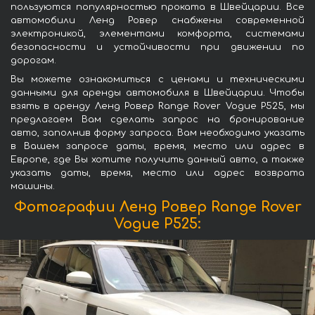
пользуются популярностью проката в Швейцарии. Все
автомобили Ленд Ровер снабжены современной
электроникой, элементами комфорта, системами
безопасности и устойчивости при движении по
дорогам.
Вы можете ознакомиться с ценами и техническими
данными для аренды автомобиля в Швейцарии. Чтобы
взять в аренду Ленд Ровер Range Rover Vogue P525, мы
предлагаем Вам сделать запрос на бронирование
авто, заполнив форму запроса. Вам необходимо указать
в Вашем запросе даты, время, место или адрес в
Европе, где Вы хотите получить данный авто, а также
указать даты, время, место или адрес возврата
машины.
Фотографии Ленд Ровер Range Rover
Vogue P525: