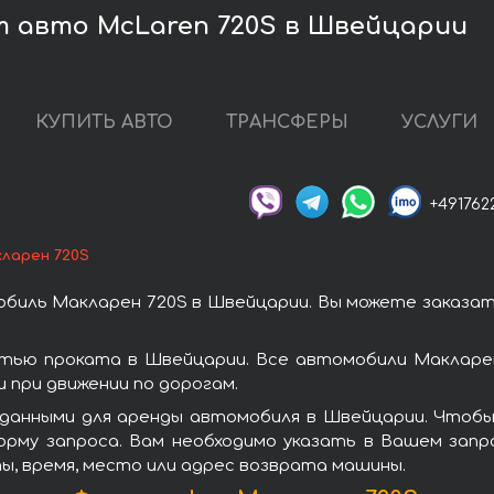
 авто McLaren 720S в Швейцарии
КУПИТЬ АВТО
ТРАНСФЕРЫ
УСЛУГИ
+491762
ларен 720S
биль Макларен 720S в Швейцарии. Вы можете заказа
тью проката в Швейцарии. Все автомобили Макларе
при движении по дорогам.
данными для аренды автомобиля в Швейцарии. Чтобы
орму запроса. Вам необходимо указать в Вашем запро
ы, время, место или адрес возврата машины.