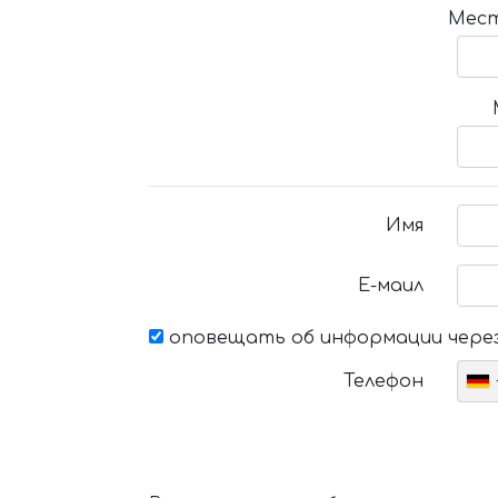
Мест
Имя
Е-маил
оповещать об информации через
Телефон