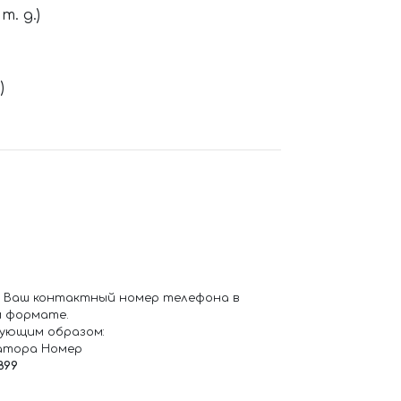
. д.)
)
 Ваш контактный номер телефона в
 формате.
ующим образом:
атора Номер
899