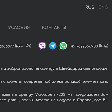
RUS
ENG
УСЛОВИЯ
КОНТАКТЫ
(рус,
De)
(Eng)
2366899
+4917622366900
ть и забронировать аренду в Швейцарии автомобиля
н снабжены современной электроникой, элементами
 взять в аренду Макларен 720S, мы предлагаем Вам
се даты, время, место или адрес в Европе, где Вы