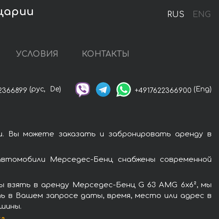
йцарии
RUS
ENG
УСЛОВИЯ
КОНТАКТЫ
(рус,
De)
(Eng)
2366899
+4917622366900
. Вы можете заказать и забронировать аренду в
автомобили Мерседес-Бенц снабжены современной
 взять в аренду Мерседес-Бенц G 63 AMG 6x6², мы
ь в Вашем запросе даты, время, место или адрес в
шины.