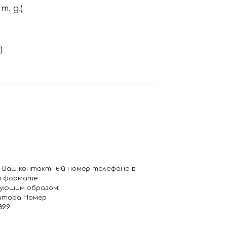
. д.)
)
 Ваш контактный номер телефона в
 формате.
ующим образом:
атора Номер
899