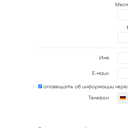
Мест
Имя
Е-маил
оповещать об информации через
Телефон