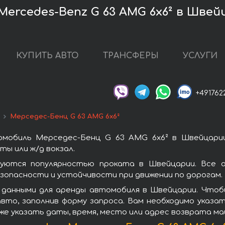
ercedes-Benz G 63 AMG 6x6² в Шве
КУПИТЬ АВТО
ТРАНСФЕРЫ
УСЛУГИ
+491762
Мерседес-Бенц G 63 AMG 6x6²
омобиль Мерседес-Бенц G 63 AMG 6x6² в Швейцарии
ы или ж/д вокзал.
уются популярностью проката в Швейцарии. Все 
зопасности и устойчивости при движении по дорогам.
 данными для аренды автомобиля в Швейцарии. Чтобы
вто, заполнив форму запроса. Вам необходимо указат
же указать даты, время, место или адрес возврата ма