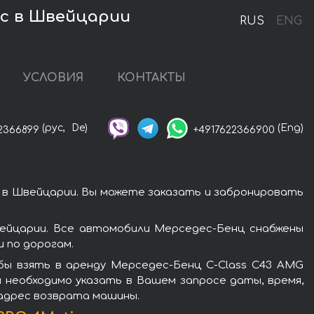
ic в Швейцарии
RUS
ENG
УСЛОВИЯ
КОНТАКТЫ
(рус,
De)
(Eng)
2366899
+4917622366900
 в Швейцарии. Вы можете заказать и забронировать
ейцарии. Все автомобили Мерседес-Бенц снабжены
 по дорогам.
бы взять в аренду Мерседес-Бенц C-Class C43 AMG
м необходимо указать в Вашем запросе даты, время,
 адрес возврата машины.