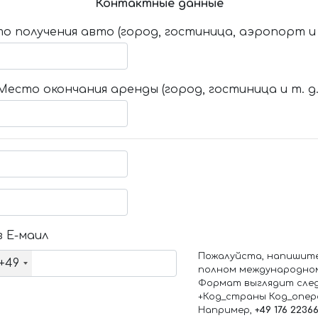
Контактные данные
о получения авто (город, гостиница, аэропорт и т
Место окончания аренды (город, гостиница и т. д.
 Е-маил
Пожалуйста, напишит
+49
полном международно
Формат выглядит сле
+Код_страны Код_опе
Например,
+49 176 2236