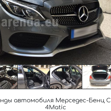
нды автомобиля Мерседес-Бенц C-
4Matic