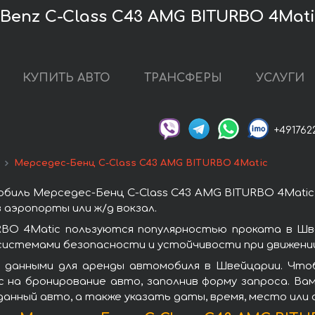
Benz C-Class C43 AMG BITURBO 4Mat
КУПИТЬ АВТО
ТРАНСФЕРЫ
УСЛУГИ
+491762
Мерседес-Бенц C-Class C43 AMG BITURBO 4Matic
биль Мерседес-Бенц C-Class C43 AMG BITURBO 4Matic
 аэропорты или ж/д вокзал.
RBO 4Matic пользуются популярностью проката в Шв
системами безопасности и устойчивости при движении
 данными для аренды автомобиля в Швейцарии. Что
 на бронирование авто, заполнив форму запроса. Ва
данный авто, а также указать даты, время, место или