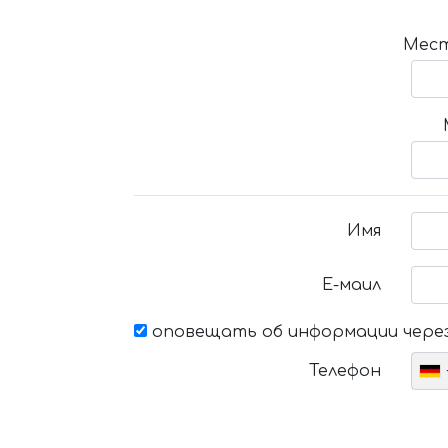
Мест
Имя
Е-маил
оповещать об информации через
Телефон