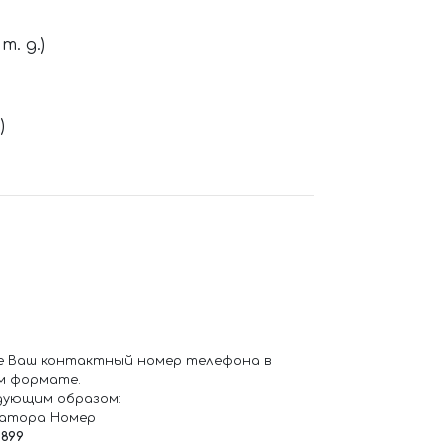
. д.)
)
е Ваш контактный номер телефона в
м формате.
дующим образом:
ратора Номер
6899