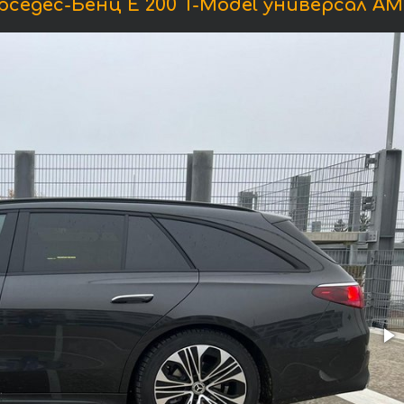
седес-Бенц E 200 T-Model универсал AM