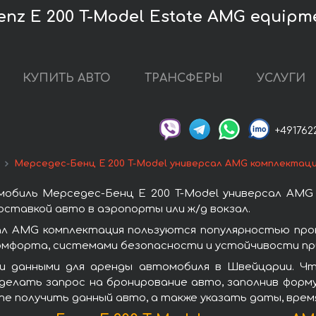
nz E 200 T-Model Estate AMG equip
КУПИТЬ АВТО
ТРАНСФЕРЫ
УСЛУГИ
+491762
Мерседес-Бенц E 200 T-Model универсал AMG комплектац
обиль Мерседес-Бенц E 200 T-Model универсал AMG
ставкой авто в аэропорты или ж/д вокзал.
ал AMG комплектация пользуются популярностью пр
омфорта, системами безопасности и устойчивости при
и данными для аренды автомобиля в Швейцарии. Чт
делать запрос на бронирование авто, заполнив форму
ите получить данный авто, а также указать даты, вре