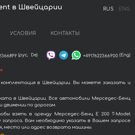
ment в Швейцарии
RUS
ENG
УСЛОВИЯ
КОНТАКТЫ
(рус,
De)
(Eng)
2366899
+4917622366900
ия
 комплектация в Швейцарии. Вы можете заказать и
оката в Швейцарии. Все автомобили Мерседес-Бенц
 движении по дорогам.
обы взять в аренду Мерседес-Бенц E 200 T-Model
 запроса. Вам необходимо указать в Вашем запросе
мя, место или адрес возврата машины.