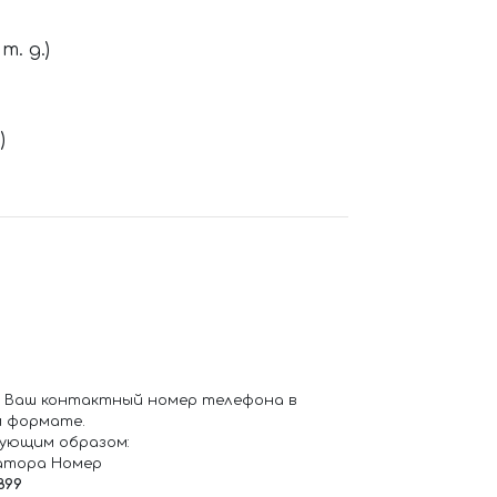
. д.)
)
 Ваш контактный номер телефона в
 формате.
ующим образом:
атора Номер
899