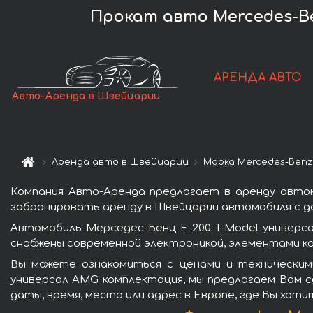
Прокат авто Mercedes-Be
АРЕНДА АВТО
Авто-Аренда в Швейцарии
Аренда авто в Швейцарии
Марка Mercedes-Benz
Компания Авто-Аренда предлагает в аренду автом
забронировать аренду в Швейцарии автомобиля с до
Автомобиль Мерседес-Бенц E 200 T-Model универс
снабжены современной электроникой, элементами к
Вы можете ознакомиться с ценами и техническим
универсал AMG комплектация, мы предлагаем Вам с
даты, время, место или адрес в Европе, где Вы хот