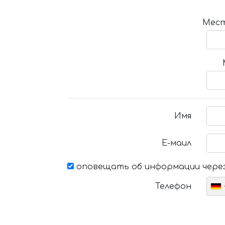
Мест
Имя
Е-маил
оповещать об информации через
Телефон