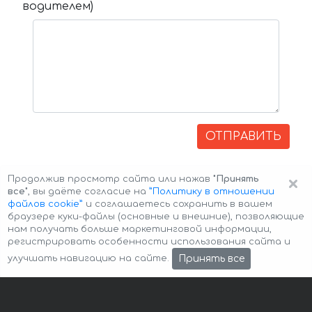
водителем)
ОТПРАВИТЬ
×
Продолжив просмотр сайта или нажав
"Принять
все"
, вы даёте согласие на
”Политику в отношении
файлов cookie”
и соглашаетесь сохранить в вашем
браузере куки-файлы (основные и внешние), позволяющие
нам получать больше маркетинговой информации,
регистрировать особенности использования сайта и
Авторские права © 2026 Авто-Аренда
Cookie Policy
Принять все
улучшать навигацию на сайте.
Политика конфиденциальности