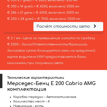
€ 350 х 7 дней = € 2450, включено 1200 км
€ 300 х 14 дней = € 4200, включено 2000 км
€ 286 х 21 день = € 6000, включено 3000 км
€ 250 х 28 дней = € 7000, включено 3500 км
Расчёт стоимости авто
€ 2 / км – Цена за превышение лимита по пробегу
€ 5000 – Залог/Ответственность/Франшиза.
Залоговая сумма блокируется нами на кредитной
карте водителя ИЛИ предоставляется Вами
наличными при получении авто.
Технические характеристики
Мерседес-Бенц E 200 Cabrio AMG
комплектация
Коробка передач – Автоматическая
Количество мест – 4
Навигация – есть