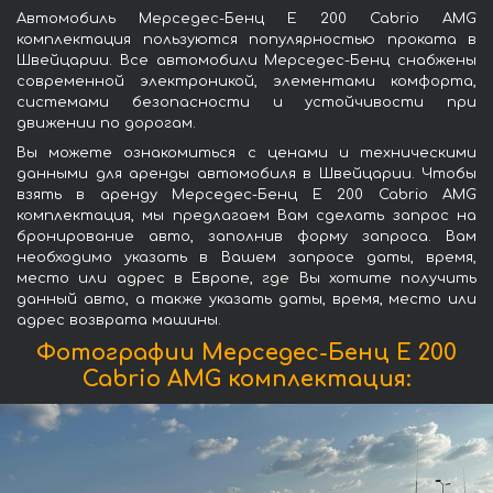
Автомобиль Мерседес-Бенц E 200 Cabrio AMG
комплектация пользуются популярностью проката в
Швейцарии. Все автомобили Мерседес-Бенц снабжены
современной электроникой, элементами комфорта,
системами безопасности и устойчивости при
движении по дорогам.
Вы можете ознакомиться с ценами и техническими
данными для аренды автомобиля в Швейцарии. Чтобы
взять в аренду Мерседес-Бенц E 200 Cabrio AMG
комплектация, мы предлагаем Вам сделать запрос на
бронирование авто, заполнив форму запроса. Вам
необходимо указать в Вашем запросе даты, время,
место или адрес в Европе, где Вы хотите получить
данный авто, а также указать даты, время, место или
адрес возврата машины.
Фотографии Мерседес-Бенц E 200
Cabrio AMG комплектация: