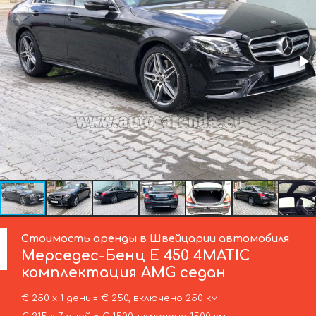
Стоимость аренды в Швейцарии автомобиля
Мерседес-Бенц
E 450 4MATIC
комплектация AMG седан
€ 250 х 1 день = € 250, включено 250 км