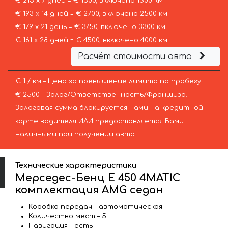
€ 215 х 7 дней = € 1500, включено 1500 км
€ 193 х 14 дней = € 2700, включено 2500 км
€ 179 х 21 день = € 3750, включено 3300 км
€ 161 х 28 дней = € 4500, включено 4000 км
Расчёт стоимости авто
€ 1 / км – Цена за превышение лимита по пробегу
€ 2500 – Залог/Ответственность/Франшиза.
Залоговая сумма блокируется нами на кредитной
карте водителя ИЛИ предоставляется Вами
наличными при получении авто.
Технические характеристики
Мерседес-Бенц E 450 4MATIC
комплектация AMG седан
Коробка передач – автоматическая
Количество мест – 5
Навигация – есть