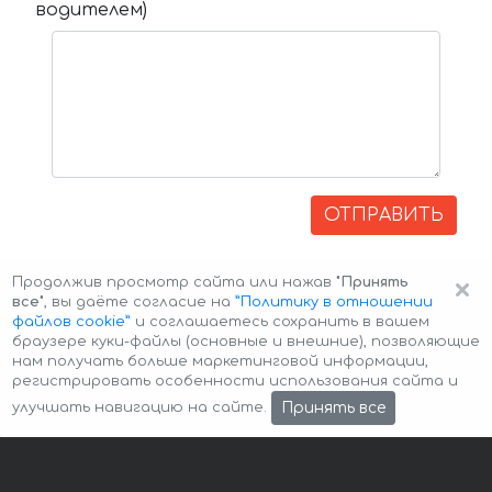
водителем)
ОТПРАВИТЬ
×
Продолжив просмотр сайта или нажав
"Принять
все"
, вы даёте согласие на
”Политику в отношении
файлов cookie”
и соглашаетесь сохранить в вашем
браузере куки-файлы (основные и внешние), позволяющие
нам получать больше маркетинговой информации,
регистрировать особенности использования сайта и
Авторские права © 2026 Авто-Аренда
Cookie Policy
Принять все
улучшать навигацию на сайте.
Политика конфиденциальности