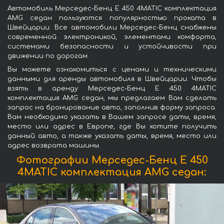
Автомобиль Мерседес-Бенц E 450 4MATIC комплектация
AMG седан пользуются популярностью проката в
Швейцарии. Все автомобили Мерседес-Бенц снабжены
современной электроникой, элементами комфорта,
системами безопасности и устойчивости при
движении по дорогам.
Вы можете ознакомиться с ценами и техническими
данными для аренды автомобиля в Швейцарии. Чтобы
взять в аренду Мерседес-Бенц E 450 4MATIC
комплектация AMG седан, мы предлагаем Вам сделать
запрос на бронирование авто, заполнив форму запроса.
Вам необходимо указать в Вашем запросе даты, время,
место или адрес в Европе, где Вы хотите получить
данный авто, а также указать даты, время, место или
адрес возврата машины.
Фотографии Мерседес-Бенц E 450
4MATIC комплектация AMG седан: