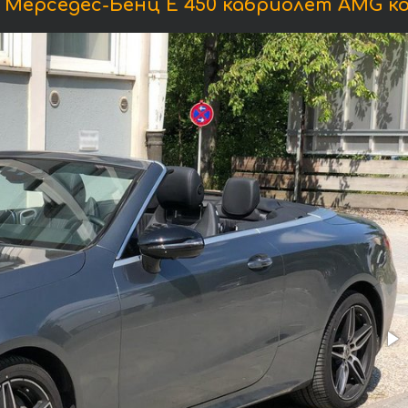
Мерседес-Бенц E 450 кабриолет AMG к