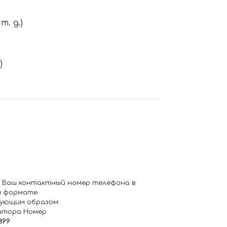
. д.)
)
 Ваш контактный номер телефона в
 формате.
ующим образом:
атора Номер
899