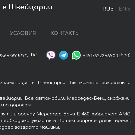
t в Швейцарии
RUS
ENG
УСЛОВИЯ
КОНТАКТЫ
(рус,
De)
(Eng)
2366899
+4917622366900
мплектация в Швейцарии. Вы можете заказать и
вейцарии. Все автомобили Мерседес-Бенц снабжены
 по дорогам.
взять в аренду Мерседес-Бенц E 450 кабриолет AMG
 необходимо указать в Вашем запросе даты, время,
 адрес возврата машины.