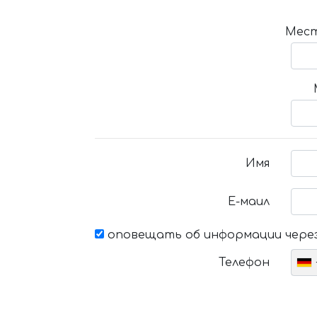
Мест
Имя
Е-маил
оповещать об информации через
Телефон