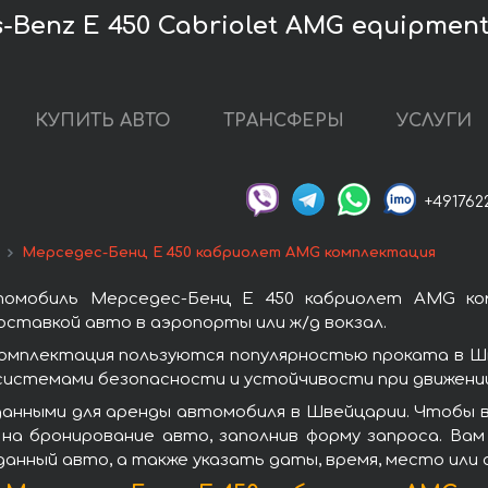
Benz E 450 Cabriolet AMG equipmen
КУПИТЬ АВТО
ТРАНСФЕРЫ
УСЛУГИ
+491762
Мерседес-Бенц E 450 кабриолет AMG комплектация
томобиль Мерседес-Бенц E 450 кабриолет AMG ко
ставкой авто в аэропорты или ж/д вокзал.
омплектация пользуются популярностью проката в Ш
системами безопасности и устойчивости при движении
данными для аренды автомобиля в Швейцарии. Чтобы 
на бронирование авто, заполнив форму запроса. Вам
данный авто, а также указать даты, время, место или