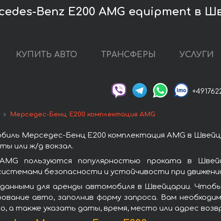
edes-Benz E200 AMG equipment в Ш
КУПИТЬ АВТО
ТРАНСФЕРЫ
УСЛУГИ
+491762
Мерседес-Бенц Е200 комплектация AMG
биль Мерседес-Бенц Е200 комплектация AMG в Швейца
ы или ж/д вокзал.
 AMG пользуются популярностью проката в Швейц
системами безопасности и устойчивости при движении
 данными для аренды автомобиля в Швейцарии. Чтобы
ование авто, заполнив форму запроса. Вам необходим
о, а также указать даты, время, место или адрес воз