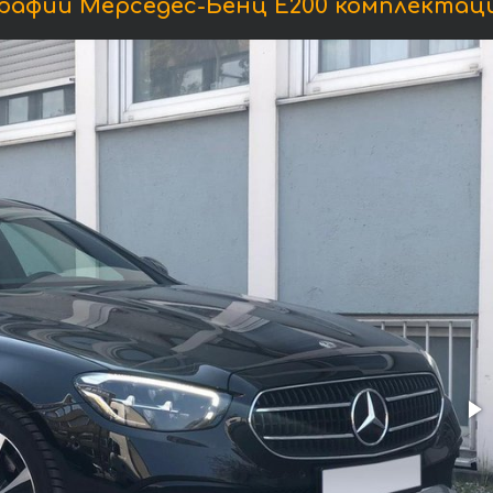
афии Мерседес-Бенц Е200 комплектац