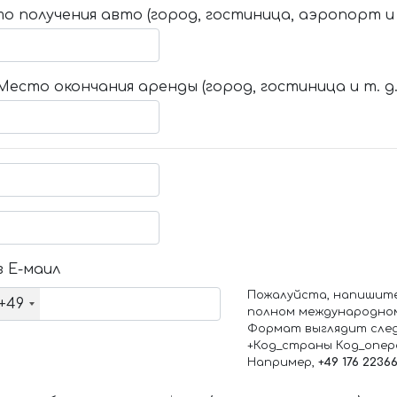
о получения авто (город, гостиница, аэропорт и т
Место окончания аренды (город, гостиница и т. д.
 Е-маил
Пожалуйста, напишит
+49
полном международно
Формат выглядит сле
+Код_страны Код_опе
Например,
+49 176 2236