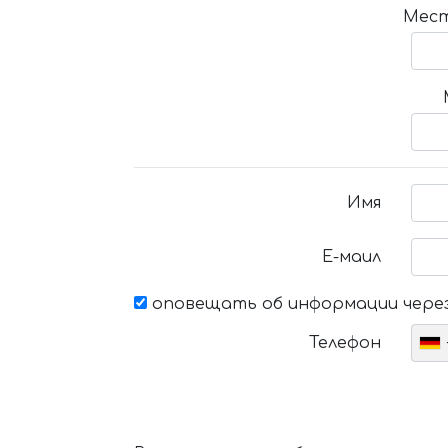
Мест
Имя
Е-маил
оповещать об информации через
Телефон