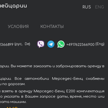
вейцарии
RUS
ENG
УСЛОВИЯ
КОНТАКТЫ
(рус,
De)
(Eng)
2366899
+4917622366900
рии. Вы можете заказать и забронировать аренду в
арии. Все автомобили Мерседес-Бенц снабжены
 по дорогам.
 взять в аренду Мерседес-Бенц Е200 комплектация
о указать в Вашем запросе даты, время, место или
врата машины.