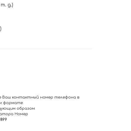
. д.)
)
е Ваш контактный номер телефона в
м формате.
дующим образом:
ратора Номер
6899