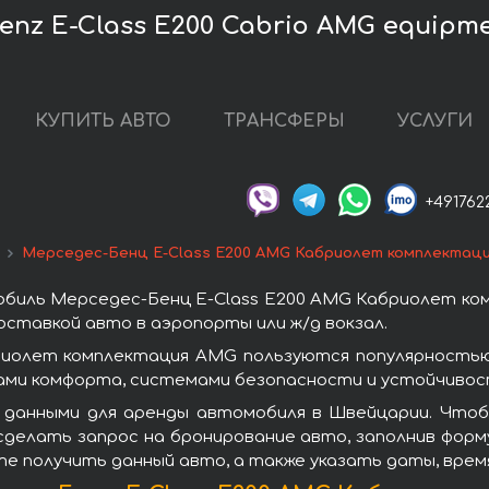
nz E-Class E200 Cabrio AMG equipm
КУПИТЬ АВТО
ТРАНСФЕРЫ
УСЛУГИ
+491762
Мерседес-Бенц E-Class E200 AMG Кабриолет комплектац
биль Мерседес-Бенц E-Class E200 AMG Кабриолет ко
ставкой авто в аэропорты или ж/д вокзал.
риолет комплектация AMG пользуются популярностью
ами комфорта, системами безопасности и устойчивост
 данными для аренды автомобиля в Швейцарии. Чтоб
делать запрос на бронирование авто, заполнив форму
ите получить данный авто, а также указать даты, вре