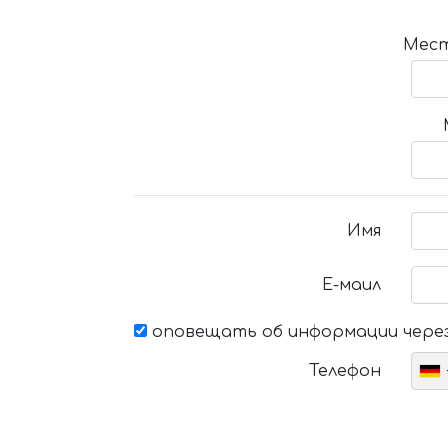
Мест
Имя
Е-маил
оповещать об информации через
Телефон