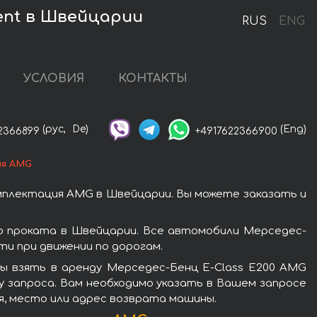
ent в Швейцарии
RUS
ENG
УСЛОВИЯ
КОНТАКТЫ
(рус,
De)
(Eng)
2366899
+4917622366900
ия AMG
мплектация AMG в Швейцарии. Вы можете заказать и
 проката в Швейцарии. Все автомобили Мерседес-
и при движении по дорогам.
ы взять в аренду Мерседес-Бенц E-Class E200 AMG
 запроса. Вам необходимо указать в Вашем запросе
мя, место или адрес возврата машины.