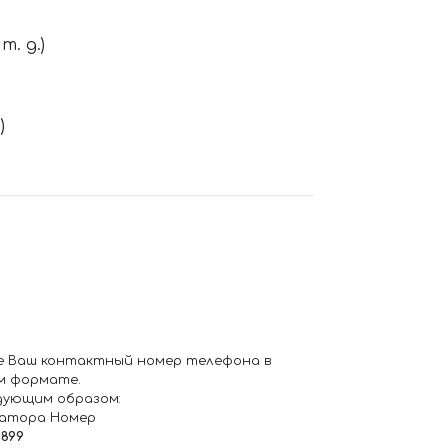
. д.)
)
е Ваш контактный номер телефона в
м формате.
дующим образом:
ратора Номер
6899