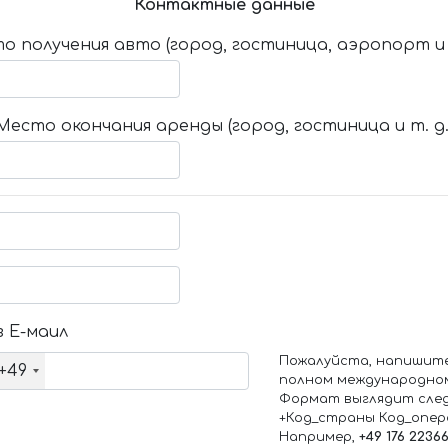
Контактные данные
о получения авто (город, гостиница, аэропорт и т
Место окончания аренды (город, гостиница и т. д.
 Е-маил
Пожалуйста, напишит
+49
полном международно
Формат выглядит сле
+Код_страны Код_опе
Например,
+49 176 2236