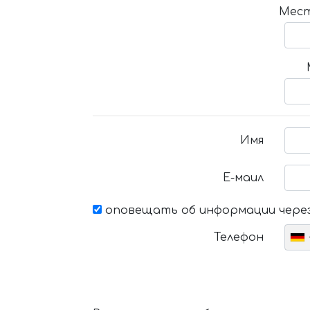
Мест
Имя
Е-маил
оповещать об информации через
Телефон