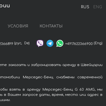
арии
RUS
ENG
УСЛОВИЯ
КОНТАКТЫ
(рус,
De)
(Eng)
2366899
+4917622366900
ете заказать и забронировать аренду в Швейцарии
томобили Мерседес-Бенц снабжены современной
тобы взять в аренду Мерседес-Бенц G 63 AMG, мы
ь в Вашем запросе даты, время, место или адрес в
шины.