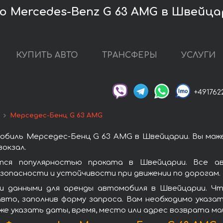
 Mercedes-Benz G 63 AMG в Швейц
КУПИТЬ АВТО
ТРАНСФЕРЫ
УСЛУГИ
+491762
Мерседес-Бенц G 63 AMG
обиль Мерседес-Бенц G 63 AMG в Швейцарии. Вы мож
окзал.
ся популярностью проката в Швейцарии. Все ав
зопасности и устойчивости при движении по дорогам.
и данными для аренды автомобиля в Швейцарии. Ч
вто, заполнив форму запроса. Вам необходимо указат
же указать даты, время, место или адрес возврата ма