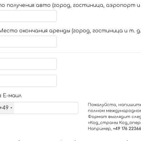
о получения авто (город, гостиница, аэропорт и т
Место окончания аренды (город, гостиница и т. д.
 Е-маил
Пожалуйста, напишит
+49
полном международно
Формат выглядит сле
+Код_страны Код_опе
Например,
+49 176 2236