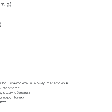
. д.)
)
е Ваш контактный номер телефона в
м формате.
дующим образом:
ратора Номер
6899