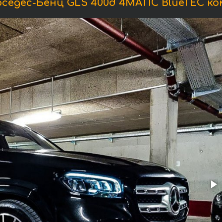
едес-Бенц GLS 400d 4MATIC BlueTEC к