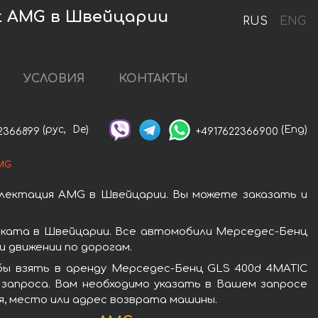
nt AMG в Швейцарии
RUS
ENG
УСЛОВИЯ
КОНТАКТЫ
(рус,
De)
(Eng)
2366899
+4917622366900
MG
плектация AMG в Швейцарии. Вы можете заказать и
оката в Швейцарии. Все автомобили Мерседес-Бенц
 движении по дорогам.
бы взять в аренду Мерседес-Бенц GLS 400d 4MATIC
 запроса. Вам необходимо указать в Вашем запросе
мя, место или адрес возврата машины.