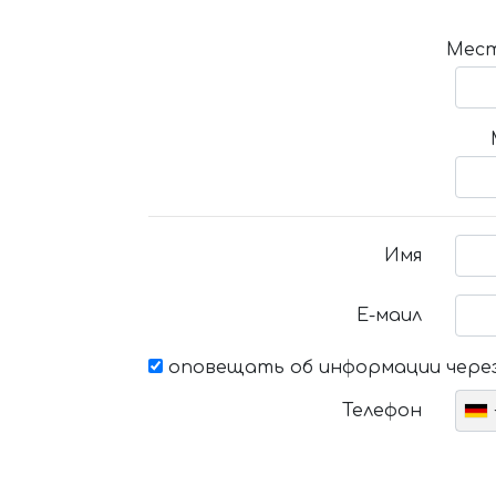
Мест
Имя
Е-маил
оповещать об информации через
Телефон