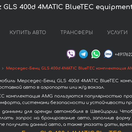
 GLS 400d 4MATIC BlueTEC equipme
КУПИТЬ АВТО
ТРАНСФЕРЫ
УСЛУГИ
+491762
Мерседес-Бенц GLS 400d 4MATIC BlueTEC комплектация A
обиль Мерседес-Бенц GLS 400d 4MATIC BlueTEC ком
ставкой авто в аэропорты или ж/д вокзал.
EC комплектация AMG пользуются популярностью пр
омфорта, системами безопасности и устойчивости при
 данными для аренды автомобиля в Швейцарии. Что
лать запрос на бронирование авто, заполнив форму
ите получить данный авто, а также указать даты, вре