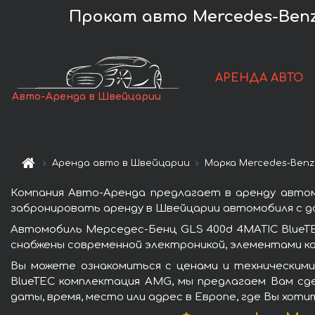
Прокат авто Mercedes-Benz
АРЕНДА АВТО
Авто-Аренда в Швейцарии
Аренда авто в Швейцарии
Марка Mercedes-Benz
Компания Авто-Аренда предлагает в аренду автом
забронировать аренду в Швейцарии автомобиля с до
Автомобиль Мерседес-Бенц GLS 400d 4MATIC BlueT
снабжены современной электроникой, элементами к
Вы можете ознакомиться с ценами и техническими
BlueTEC комплектация AMG, мы предлагаем Вам сде
даты, время, место или адрес в Европе, где Вы хот