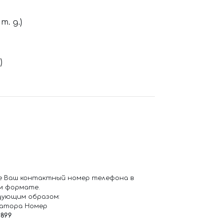
. д.)
)
е Ваш контактный номер телефона в
м формате.
дующим образом:
ратора Номер
6899