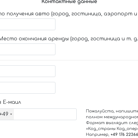
Контактные данные
о получения авто (город, гостиница, аэропорт и т
Место окончания аренды (город, гостиница и т. д.
 Е-маил
Пожалуйста, напишит
+49
полном международно
Формат выглядит сле
+Код_страны Код_опе
Например,
+49 176 2236