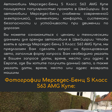
Автомобиль Мерседес-Бенц S Класс S63 AMG Купе
пользуются популярностью проката в Швейцарии. Все
автомобили Мерседес-Бенц снабжены современной
электроникой, элементами комфорта, системами
безопасности и устойчивости при движении по
дорогам.
Вы можете ознакомиться с ценами и техническими
данными для аренды автомобиля в Швейцарии. Чтобы
взять в аренду Мерседес-Бенц S Класс S63 AMG Купе, мы
предлагаем Вам сделать запрос на бронирование
авто, заполнив форму запроса. Вам необходимо указать
в Вашем запросе даты, время, место или адрес в
Европе, где Вы хотите получить данный авто, а также
указать даты, время, место или адрес возврата
машины.
Фотографии Мерседес-Бенц S Класс
S63 AMG Купе: