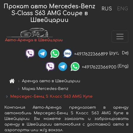
Прокат авто Mercedes-Benz
RUS
ENG
S-Class S63 AMG Coupe в
Швейцарии
Авто-Аренда в Швейцарии
(рус,
De)
+4917622366899
(Eng)
+4917622366900
Аренда авто в Швейцарии
Марка Mercedes-Benz
Мерседес-Бенц S Класс S63 AMG Купе
Компания Авто-Аренда предлагает в аренду
автомобиль Мерседес-Бенц S Класс S63 AMG Купе в
Швейцарии. Вы можете заказать и забронировать
аренду в Швейцарии автомобиля с доставкой авто в
аэропорты или ж/д вокзал.