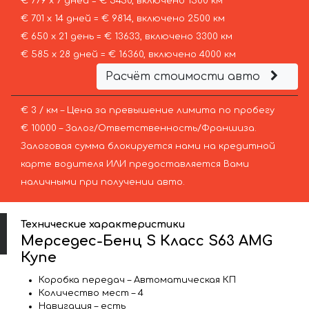
€ 779 х 7 дней = € 5450, включено 1500 км
€ 701 х 14 дней = € 9814, включено 2500 км
€ 650 х 21 день = € 13633, включено 3300 км
€ 585 х 28 дней = € 16360, включено 4000 км
Расчёт стоимости авто
€ 3 / км – Цена за превышение лимита по пробегу
€ 10000 – Залог/Ответственность/Франшиза.
Залоговая сумма блокируется нами на кредитной
карте водителя ИЛИ предоставляется Вами
наличными при получении авто.
Технические характеристики
Мерседес-Бенц S Класс S63 AMG
Купе
Коробка передач – Автоматическая КП
Количество мест – 4
Навигация – есть