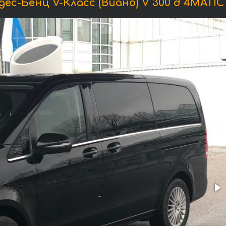
с-Бенц V-Класс (Виано) V 300 d 4MATI