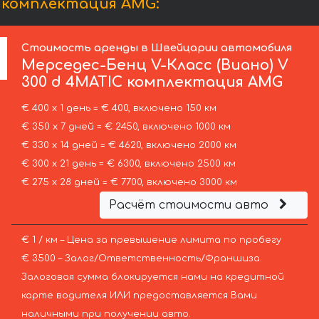
C комплектация AMG:
Стоимость аренды в Швейцарии автомобиля
Мерседес-Бенц
V-Класс (Виано) V
300 d 4MATIC комплектация AMG
€ 400 х 1 день = € 400, включено 150 км
€ 350 х 7 дней = € 2450, включено 1000 км
€ 330 х 14 дней = € 4620, включено 2000 км
€ 300 х 21 день = € 6300, включено 2500 км
€ 275 х 28 дней = € 7700, включено 3000 км
Расчёт стоимости авто
€ 1 / км – Цена за превышение лимита по пробегу
€ 3500 – Залог/Ответственность/Франшиза.
Залоговая сумма блокируется нами на кредитной
карте водителя ИЛИ предоставляется Вами
наличными при получении авто.