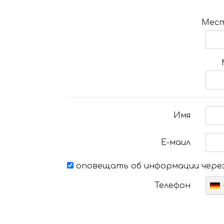
Мест
Имя
Е-маил
оповещать об информации через
Телефон