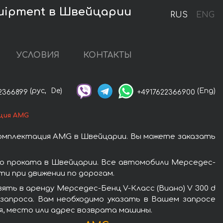
quipment в Швейцарии
RUS
ENG
УСЛОВИЯ
КОНТАКТЫ
(рус,
De)
(Eng)
2366899
+4917622366900
ация AMG
комплектация AMG в Швейцарии. Вы можете заказать
ью проката в Швейцарии. Все автомобили Мерседес-
и при движении по дорогам.
ть в аренду Мерседес-Бенц V-Класс (Виано) V 300 d
запроса. Вам необходимо указать в Вашем запросе
мя, место или адрес возврата машины.