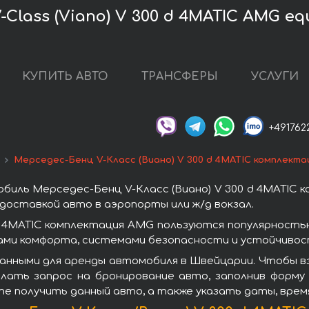
Class (Viano) V 300 d 4MATIC AMG e
КУПИТЬ АВТО
ТРАНСФЕРЫ
УСЛУГИ
+491762
Мерседес-Бенц V-Класс (Виано) V 300 d 4MATIC комплект
биль Мерседес-Бенц V-Класс (Виано) V 300 d 4MATIC 
доставкой авто в аэропорты или ж/д вокзал.
d 4MATIC комплектация AMG пользуются популярност
ами комфорта, системами безопасности и устойчивост
анными для аренды автомобиля в Швейцарии. Чтобы взя
лать запрос на бронирование авто, заполнив форму 
ите получить данный авто, а также указать даты, вре