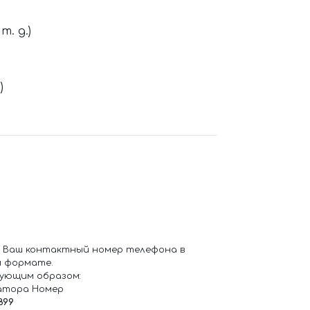
. д.)
)
 Ваш контактный номер телефона в
 формате.
ующим образом:
атора Номер
899