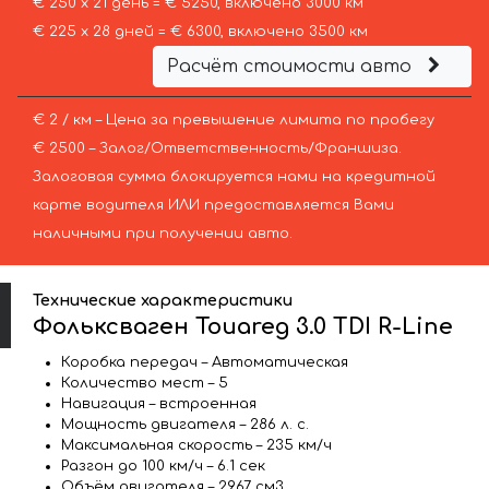
€ 250 х 21 день = € 5250, включено 3000 км
€ 225 х 28 дней = € 6300, включено 3500 км
Расчёт стоимости авто
€ 2 / км – Цена за превышение лимита по пробегу
€ 2500 – Залог/Ответственность/Франшиза.
Залоговая сумма блокируется нами на кредитной
карте водителя ИЛИ предоставляется Вами
наличными при получении авто.
Технические характеристики
Фольксваген Touareg 3.0 TDI R-Line
Коробка передач – Автоматическая
Количество мест – 5
Навигация – встроенная
Мощность двигателя – 286 л. с.
Максимальная скорость – 235 км/ч
Разгон до 100 км/ч – 6.1 сек
Объём двигателя – 2967 см3