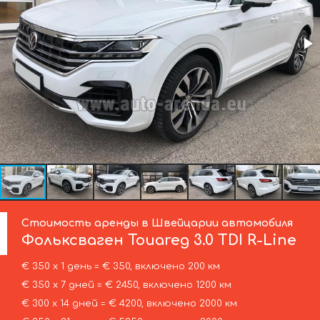
Стоимость аренды в Швейцарии автомобиля
Фольксваген
Touareg 3.0 TDI R-Line
€ 350 х 1 день = € 350, включено 200 км
€ 350 х 7 дней = € 2450, включено 1200 км
€ 300 х 14 дней = € 4200, включено 2000 км