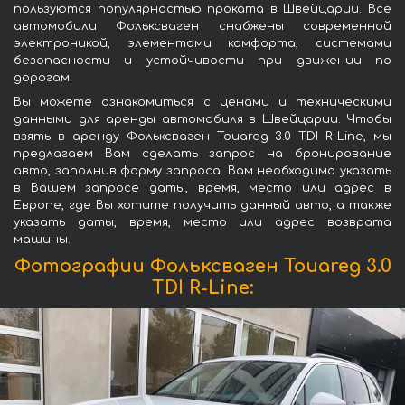
пользуются популярностью проката в Швейцарии. Все
автомобили Фольксваген снабжены современной
электроникой, элементами комфорта, системами
безопасности и устойчивости при движении по
дорогам.
Вы можете ознакомиться с ценами и техническими
данными для аренды автомобиля в Швейцарии. Чтобы
взять в аренду Фольксваген Touareg 3.0 TDI R-Line, мы
предлагаем Вам сделать запрос на бронирование
авто, заполнив форму запроса. Вам необходимо указать
в Вашем запросе даты, время, место или адрес в
Европе, где Вы хотите получить данный авто, а также
указать даты, время, место или адрес возврата
машины.
Фотографии Фольксваген Touareg 3.0
TDI R-Line: