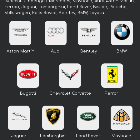
классов и брендов: Mercedes, Maybach, Audi, Aston Martin,
Ferrari, Jaguar, Lamborghini, Land Rover, Nissan, Porsche,
Volkswagen, Rolls-Royce, Bentley, BMW, Toyota.
Aston Martin
Audi
Bentley
BMW
Bugatti
Chevrolet Corvette
Ferrari
Jaguar
Lamborghini
Land Rover
Maybach