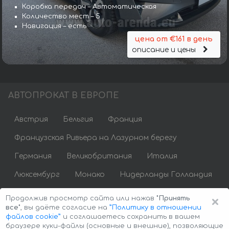
Коробка передач – Автоматическая
Количество мест – 5
Навигация – есть
цена от €161 в день
описание и цены
АВТОПРОКАТ В ЕВРОПЕ
Австрия
Бельгия
Франция
Французская Ривьера на Лазурном берегу
Германия
Великобритания
Италия
Люксембург
Монако
Нидерланды Голландия
Португалия
Испания
Швейцария
Чехия
×
Продолжив просмотр сайта или нажав
"Принять
все"
, вы даёте согласие на
”Политику в отношении
файлов cookie”
и соглашаетесь сохранить в вашем
браузере куки-файлы (основные и внешние), позволяющие