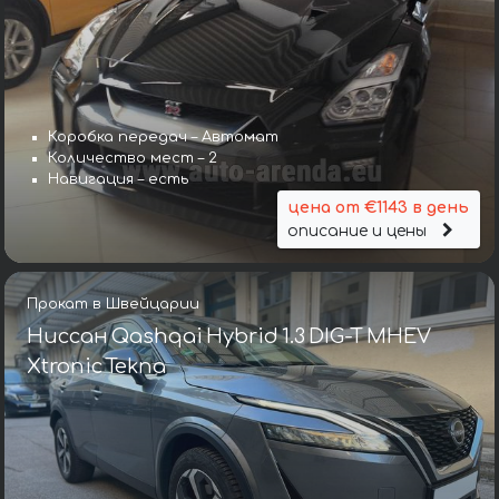
Коробка передач – Автомат
Количество мест – 2
Навигация – есть
цена от €1143 в день
описание и цены
Прокат в Швейцарии
Ниссан Qashqai Hybrid 1.3 DIG-T MHEV
Xtronic Tekna