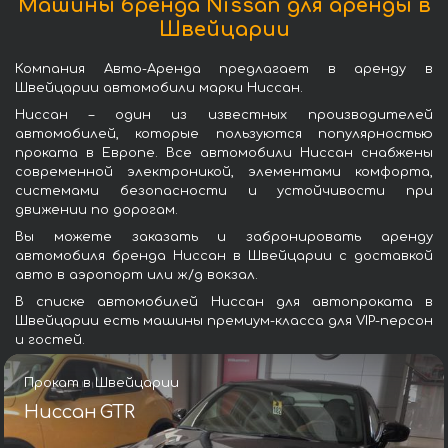
Машины бренда Nissan для аренды в
Швейцарии
Компания Авто-Аренда предлагает в аренду в
Швейцарии автомобили марки Ниссан.
Ниссан – один из известных производителей
автомобилей, которые пользуются популярностью
проката в Европе. Все автомобили Ниссан снабжены
современной электроникой, элементами комфорта,
системами безопасности и устойчивости при
движении по дорогам.
Вы можете заказать и забронировать аренду
автомобиля бренда Ниссан в Швейцарии с доставкой
авто в аэропорт или ж/д вокзал.
В списке автомобилей Ниссан для автопроката в
Швейцарии есть машины премиум-класса для VIP-персон
и гостей.
Прокат в Швейцарии
Ниссан GTR