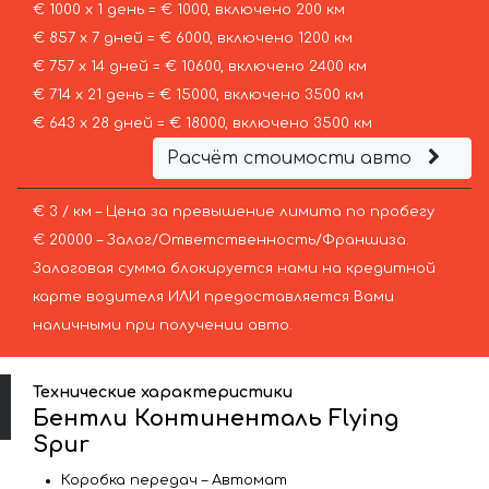
€ 1000 х 1 день = € 1000, включено 200 км
€ 857 х 7 дней = € 6000, включено 1200 км
€ 757 х 14 дней = € 10600, включено 2400 км
€ 714 х 21 день = € 15000, включено 3500 км
€ 643 х 28 дней = € 18000, включено 3500 км
Расчёт стоимости авто
€ 3 / км – Цена за превышение лимита по пробегу
€ 20000 – Залог/Ответственность/Франшиза.
Залоговая сумма блокируется нами на кредитной
карте водителя ИЛИ предоставляется Вами
наличными при получении авто.
Технические характеристики
Бентли Континенталь Flying
Spur
Коробка передач – Автомат