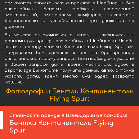
пользуются популярностью проката в Швейцарии. Все
автомобили Бентли снабжены современной
электроникой, элементами комфорта, системами
безопасности и устойчивости при движении по
дорогам.
Вы можете ознакомиться с ценами и техническими
данными для аренды автомобиля в Швейцарии. Чтобы
взять в аренду Бентли Континенталь Flying Spur, мы
предлагаем Вам сделать запрос на бронирование
авто, заполнив форму запроса. Вам необходимо указать
в Вашем запросе даты, время, место или адрес в
Европе, где Вы хотите получить данный авто, а также
указать даты, время, место или адрес возврата
машины.
Фотографии Бентли Континенталь
Flying Spur:
Стоимость аренды в Швейцарии автомобиля
Бентли
Континенталь Flying
Spur