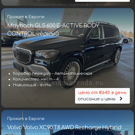
Прокат в Европе
Maybach GLS 600 E-ACTIVE BODY
CONTROL чёрный
Коробка передач – Автоматическая
Количество мест – 4
Навигация – есть
цена от €643 в день
описание и цены
Прокат в Европе
Volvo Volvo XC90 T8 AWD Recharge Hybrid