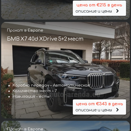
цена от €215 в день
описание и цены
Прокат в Европе
БМВ X7 40d XDrive 5+2 мест
Коробка передач – Автоматическая
Количество мест – 7
Навигация – есть
цена от €343 в день
описание и цены
Прокат в Европе