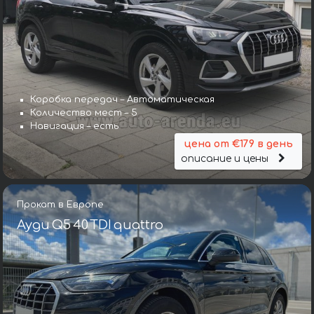
Коробка передач – Автоматическая
Количество мест – 5
Навигация – есть
цена от €179 в день
описание и цены
Прокат в Европе
Ауди Q5 40 TDI quattro