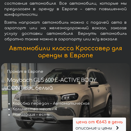
состояния автомобиля. Все автомобили, которые мы
предлагаем в аренду в Европе – авто повышенной
комфортности.
Взять напрокат автомобиль можно с подачей авто в
аэропорт или на железнодорожный вокзал, заказав
услугу доставки автомобиля. Вернуть автомобиль
обратно также можно в аэропорту или ж/д вокзале.
Автомобили класса Кроссовер для
аренды в Европе
Прокат в Европе
Maybach GLS 600 E-ACTIVE BODY
CONTROL белый
Коробка передач – Автоматическая
Количество мест – 4
Навигация – есть
цена от €643 в день
описание и цены