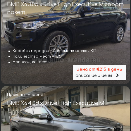
БМВ X6 3.0d xDrive High Executive M спорт
пакет
Коробка передач – Автоматическая КП
Количество мест – 4/5
Навигация – есть
цена от €215 в день
описание и цены
Прокат в Европе
БМВ X6 4.0d xDrive High Executive M