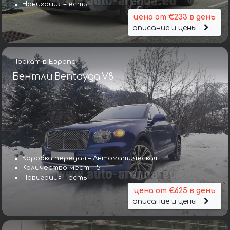
Навигация – есть
цена от €233 в день
описание и цены
Прокат в Европе
Бентли Bentayga V8
Коробка передач – Автоматическая
Количество мест – 5
Навигация – есть
цена от €625 в день
описание и цены