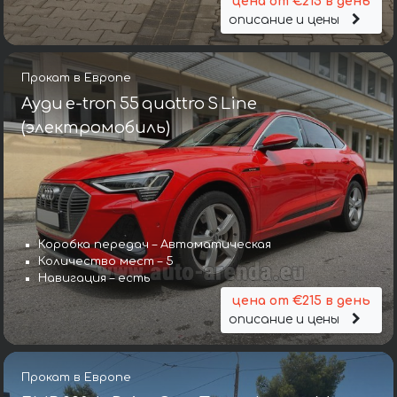
цена от €215 в день
описание и цены
Прокат в Европе
Ауди e-tron 55 quattro S Line
(электромобиль)
Коробка передач – Автоматическая
Количество мест – 5
Навигация – есть
цена от €215 в день
описание и цены
Прокат в Европе