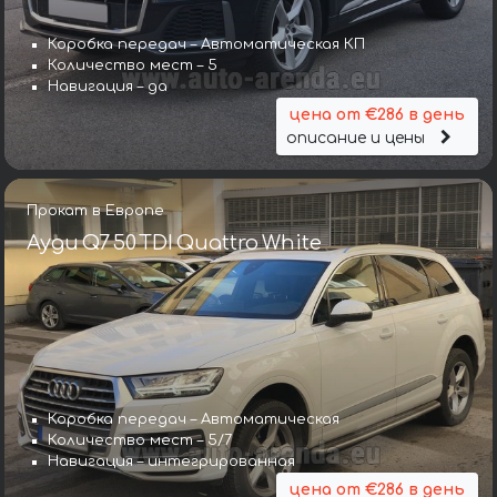
Коробка передач – Автоматическая КП
Количество мест – 5
Навигация – да
цена от €286 в день
описание и цены
Прокат в Европе
Ауди Q7 50 TDI Quattro White
Коробка передач – Автоматическая
Количество мест – 5/7
Навигация – интегрированная
цена от €286 в день