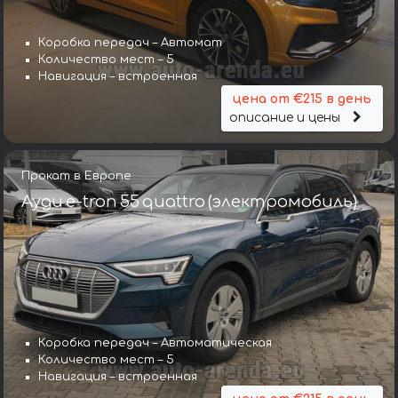
Коробка передач – Автомат
Количество мест – 5
Навигация – встроенная
цена от €215 в день
описание и цены
Прокат в Европе
Ауди e-tron 55 quattro (электромобиль)
Коробка передач – Автоматическая
Количество мест – 5
Навигация – встроенная