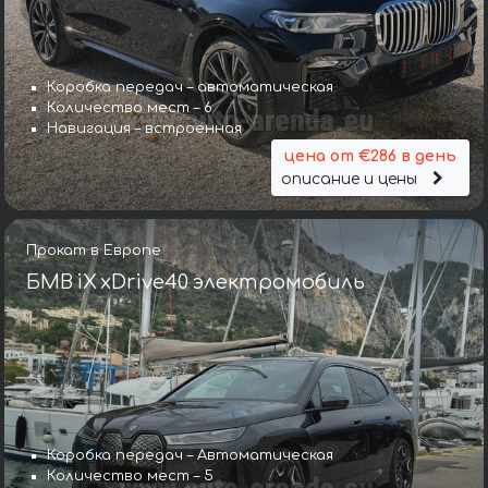
Коробка передач – автоматическая
Количество мест – 6
Навигация – встроенная
цена от €286 в день
описание и цены
Прокат в Европе
БМВ iX xDrive40 электромобиль
Коробка передач – Автоматическая
Количество мест – 5