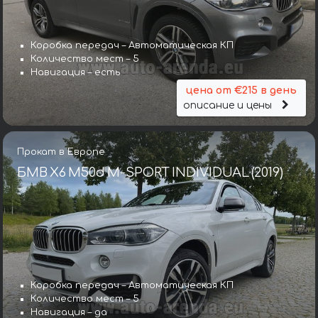
Коробка передач – Автоматическая КП
Количество мест – 5
Навигация – есть
цена от €215 в день
описание и цены
Прокат в Европе
БМВ X6 M50d M-SPORT INDIVIDUAL (2019)
Коробка передач – Автоматическая КП
Количество мест – 5
Навигация – да