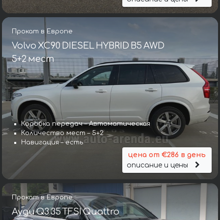
Прокат в Европе
Volvo XC90 DIESEL HYBRID B5 AWD
5+2 мест
Коробка передач – Автоматическая
Количество мест – 5+2
Навигация – есть
цена от €286 в день
описание и цены
Прокат в Европе
Ауди Q3 35 TFSI Quattro