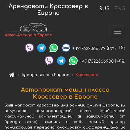
Арендовать Кроссовер в
RUS
ENG
Европе
Авто-Аренда в Европе
(рус,
De)
+4917622366899
(Eng)
+4917622366900
Аренда авто в Европе
Кроссовер
Автопрокат машин класса
Кроссовер в Европе
Взяв напрокат кроссовер или рамный джип в Европе, вы
получаете полноприводный авто, снабжённый
максимальной комплектацией (в зависимости от
бренда авто), включая в себя полный привод,
понижающая передача, блокировку дифференциала. Во