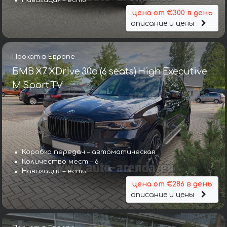
Навигация – есть
цена от €300 в день
описание и цены
Прокат в Европе
БМВ X7 XDrive 30d (6 seats) High Executive
M Sport TV
Коробка передач – автоматическая
Количество мест – 6
Навигация – есть
цена от €286 в день
описание и цены