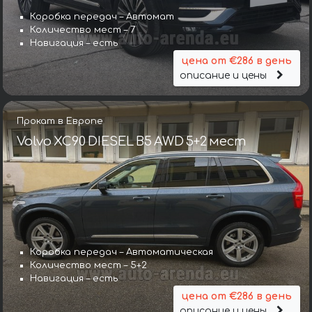
Коробка передач – Автомат
Количество мест – 7
Навигация – есть
цена от €286 в день
описание и цены
Прокат в Европе
Volvo XC90 DIESEL B5 AWD 5+2 мест
Коробка передач – Автоматическая
Количество мест – 5+2
Навигация – есть
цена от €286 в день
описание и цены