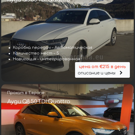
Коробка передач – Автоматическая
Количество мест – 5
Навигация – интегрированная
цена от €215 в день
описание и цены
Прокат в Европе
Ауди Q8 50 TDI Quattro