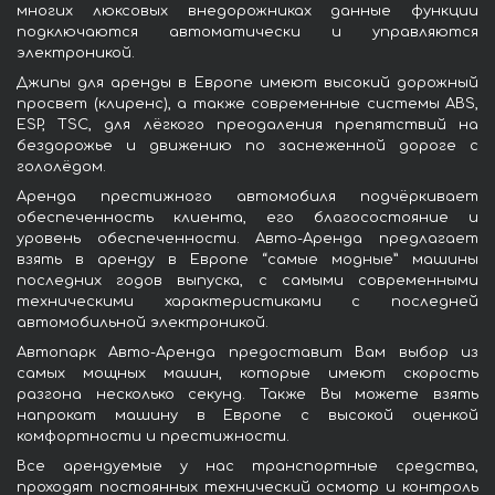
многих люксовых внедорожниках данные функции
подключаются автоматически и управляются
электроникой.
Джипы для аренды в Европе имеют высокий дорожный
просвет (клиренс), а также современные системы ABS,
ESP, TSC, для лёгкого преодаления препятствий на
бездорожье и движению по заснеженной дороге с
гололёдом.
Аренда престижного автомобиля подчёркивает
обеспеченность клиента, его благосостояние и
уровень обеспеченности. Авто-Аренда предлагает
взять в аренду в Европе “самые модные” машины
последних годов выпуска, с самыми современными
техническими характеристиками с последней
автомобильной электроникой.
Автопарк Авто-Аренда предоставит Вам выбор из
самых мощных машин, которые имеют скорость
разгона несколько секунд. Также Вы можете взять
напрокат машину в Европе с высокой оценкой
комфортности и престижности.
Все арендуемые у нас транспортные средства,
проходят постоянных технический осмотр и контроль