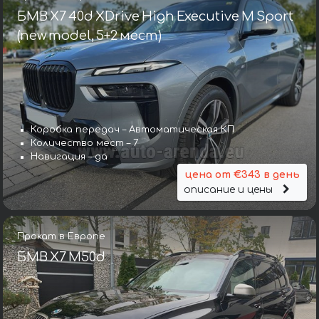
БМВ X7 40d XDrive High Executive M Sport
(new model, 5+2 мест)
Коробка передач – Автоматическая КП
Количество мест – 7
Навигация – да
цена от €343 в день
описание и цены
Прокат в Европе
БМВ X7 M50d