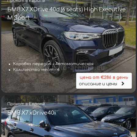
Прокат в Европе
БМВ X7 XDrive 40d (6 seats) High Executive
M Sport
Коробка передач – Автоматическая
Количество мест – 6
цена от €286 в день
описание и цены
Прокат в Европе
БМВ X7 xDrive40i