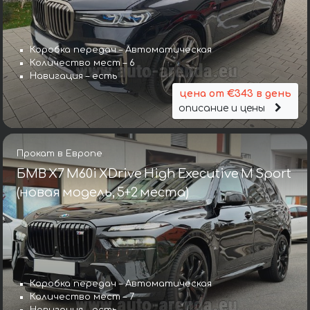
Коробка передач – Автоматическая
Количество мест – 6
Навигация – есть
цена от €343 в день
описание и цены
Прокат в Европе
БМВ X7 M60i XDrive High Executive M Sport
(новая модель, 5+2 места)
Коробка передач – Автоматическая
Количество мест – 7