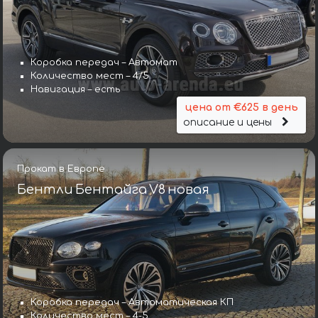
Коробка передач – Автомат
Количество мест – 4/5
Навигация – есть
цена от €625 в день
описание и цены
Прокат в Европе
Бентли Бентайга V8 новая
Коробка передач – Автоматическая КП
Количество мест – 4-5