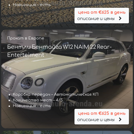
Навигация – есть
цена от €625 в день
описание и цены
Прокат в Европе
Бентли Бентайга W12 NAIM 22 Rear-
Enterteiment
Коробка передач – Автоматическая КП
Количество мест – 4/5
Навигация – есть
цена от €625 в день
описание и цены