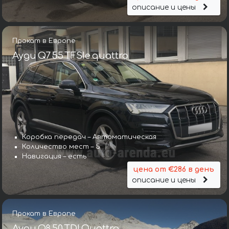
описание и цены
Прокат в Европе
Ауди Q7 55 TFSIe quattro
Коробка передач – Автоматическая
Количество мест – 5
Навигация – есть
цена от €286 в день
описание и цены
Прокат в Европе
Ауди Q8 50 TDI Quattro