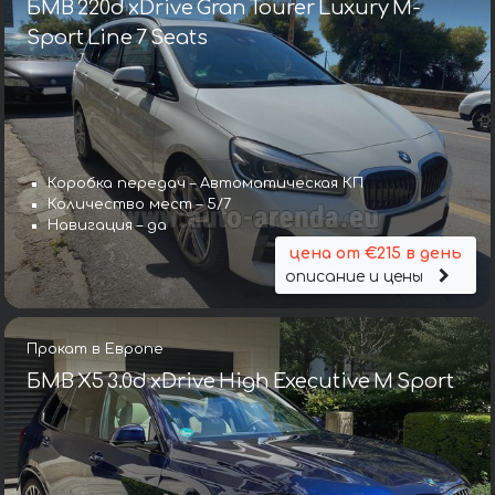
БМВ 220d xDrive Gran Tourer Luxury M-
Sport Line 7 Seats
Коробка передач – Автоматическая КП
Количество мест – 5/7
Навигация – да
цена от €215 в день
описание и цены
Прокат в Европе
БМВ X5 3.0d xDrive High Executive M Sport