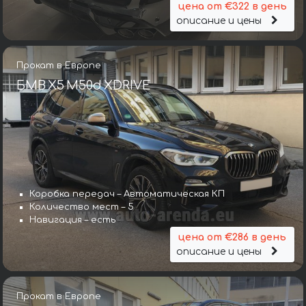
цена от €322 в день
описание и цены
Прокат в Европе
БМВ X5 M50d XDRIVE
Коробка передач – Автоматическая КП
Количество мест – 5
Навигация – есть
цена от €286 в день
описание и цены
Прокат в Европе