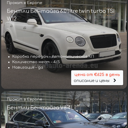
Прокат в Европе
Бентли Бентайга 6.0 litre twin turbo TSI
W12
Коробка передач – Автоматическая КП
Количество мест – 4/5
Навигация – да
цена от €625 в день
описание и цены
Прокат в Европе
Бентли Бентайга V8 4Li