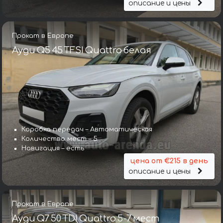
описание и цены
Прокат в Европе
Ауди Q5 45 TFSI Quattro белая
Коробка передач – Автоматическая
Количество мест – 5
Навигация – есть
цена от €215 в день
описание и цены
Прокат в Европе
Ауди Q7 50 TDI Quattro 5-7 мест